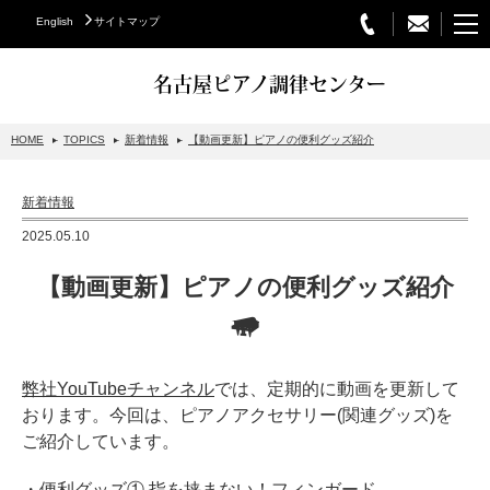
English
サイトマップ
名古屋ピアノ調律センター
HOME
TOPICS
新着情報
【動画更新】ピアノの便利グッズ紹介
STEINWAY&SONS
新着情報
スタインウェイについて
2025.05.10
グランドピアノ
【動画更新】ピアノの便利グッズ紹介
アップライトピアノ
PETROF
BECHSTEIN
弊社YouTubeチャンネル
では、定期的に動画を更新して
おります。今回は、ピアノアクセサリー(関連グッズ)を
ベヒシュタイングランドピアノ
ご紹介しています。
ベヒシュタインアップライトピアノ
・便利グッズ① 指を挟まない！フィンガード