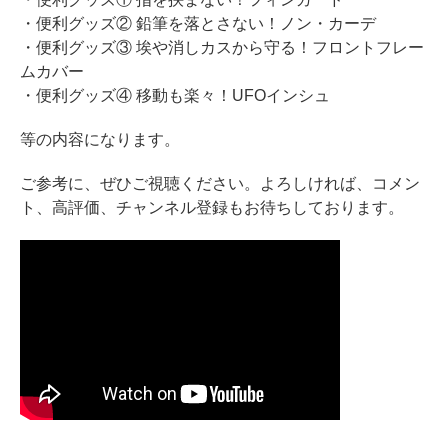
ホフマングランドピアノ
・便利グッズ② 鉛筆を落とさない！ノン・カーデ
ホフマンアップライトピアノ
・便利グッズ③ 埃や消しカスから守る！フロントフレー
ムカバー
中古ピアノ
・便利グッズ④ 移動も楽々！UFOインシュ
等の内容になります。
ご参考に、ぜひご視聴ください。よろしければ、コメン
ト、高評価、チャンネル登録もお待ちしております。
調律
修理
タッチ・音色の調整
ピアノクリーニングと引越し
ピアノレンタル