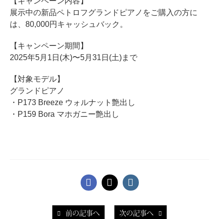
【キャンペーン内容】
ホフマングランドピアノ
展示中の新品ペトロフグランドピアノをご購入の方に
ホフマンアップライトピアノ
は、80,000円キャッシュバック。
中古ピアノ
【キャンペーン期間】
2025年5月1日(木)〜5月31日(土)まで
【対象モデル】
グランドピアノ
・P173 Breeze ウォルナット艶出し
・P159 Bora マホガニー艶出し
調律
修理
タッチ・音色の調整
ピアノクリーニングと引越し
ピアノレンタル
前の記事へ
次の記事へ