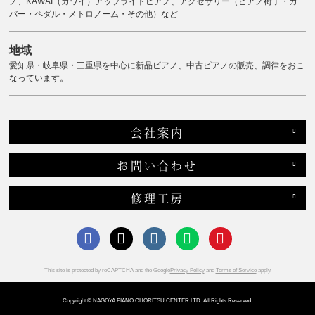
ノ、KAWAI（カワイ）アップライトピアノ、アクセサリー（ピアノ椅子・カ
バー・ペダル・メトロノーム・その他）など
地域
愛知県・岐阜県・三重県を中心に新品ピアノ、中古ピアノの販売、調律をおこ
なっています。
会社案内
お問い合わせ
修理工房
This site is protected by reCAPTCHA and the Google
Privacy Policy
and
Terms of Service
apply.
Copyright © NAGOYA PIANO CHORITSU CENTER LTD. All Rights Reserved.