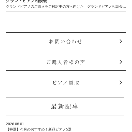
グランドピアノ相談会
ホフマングランドピアノ
グランドピアノのご購入をご検討中の方へ向けた「グランドピアノ相談会」を開催いたします。 ピアノを選ぶ…
ホフマンアップライトピアノ
中古ピアノ
お問い合わせ
ご購入者様の声
調律
ピアノ買取
修理
タッチ・音色の調整
最新記事
ピアノクリーニングと引越し
ピアノレンタル
2026.08.01
【特選】今月のおすすめ！新品ピアノ5選