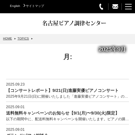
English
サイトマップ
名古屋ピアノ調律センター
HOME
TOPICS
2025年9月
STEINWAY&SONS
月:
スタインウェイについて
グランドピアノ
アップライトピアノ
2025.09.23
【コンサートレポート】9/21(日)進藤実優ピアノコンサート
PETROF
2025年9月21日(日)に開催いたしました「進藤実優ピアノコンサート」の様子をお届けします…
BECHSTEIN
2025.09.01
送料無料キャンペーンのお知らせ【9/1(月)〜9/30(火)限定】
ベヒシュタイングランドピアノ
以下の期間中に、配送料無料キャンペーンを開催いたします。ピアノの購入をご検討中のお客様は、この機会に…
ベヒシュタインアップライトピアノ
2025.09.01