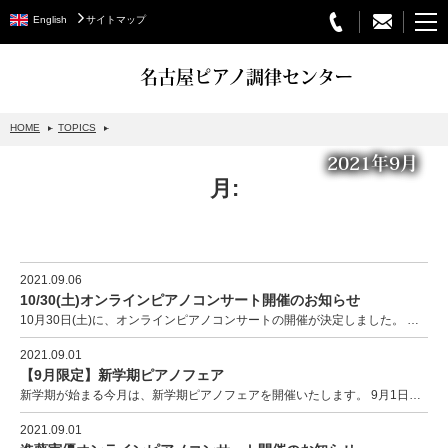
English
サイトマップ
名古屋ピアノ調律センター
HOME
TOPICS
2021年9月
STEINWAY&SONS
月:
スタインウェイについて
グランドピアノ
アップライトピアノ
2021.09.06
10/30(土)オンラインピアノコンサート開催のお知らせ
PETROF
10月30日(土)に、オンラインピアノコンサートの開催が決定しました。 後藤美優さんと横並遥さんのお…
BECHSTEIN
2021.09.01
【9月限定】新学期ピアノフェア
ベヒシュタイングランドピアノ
新学期が始まる今月は、新学期ピアノフェアを開催いたします。 9月1日から9月30日までの期間中に、ピ…
ベヒシュタインアップライトピアノ
2021.09.01