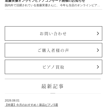
進藤実優オンラインピアノコンサート開催のお知らせ
ホフマングランドピアノ
国内外で活躍されている進藤実優さんに、 今年も当店のオンラインピアノコンサートに出演することが決定し…
ホフマンアップライトピアノ
中古ピアノ
お問い合わせ
ご購入者様の声
調律
ピアノ買取
修理
タッチ・音色の調整
最新記事
ピアノクリーニングと引越し
ピアノレンタル
2026.08.01
【特選】今月のおすすめ！新品ピアノ5選