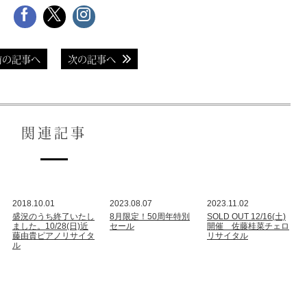
前の記事へ
次の記事へ
関連記事
2018.10.01
2023.08.07
2023.11.02
盛況のうち終了いたし
8月限定！50周年特別
SOLD OUT 12/16(土)
ました。10/28(日)近
セール
開催 佐藤桂菜チェロ
藤由貴ピアノリサイタ
リサイタル
ル