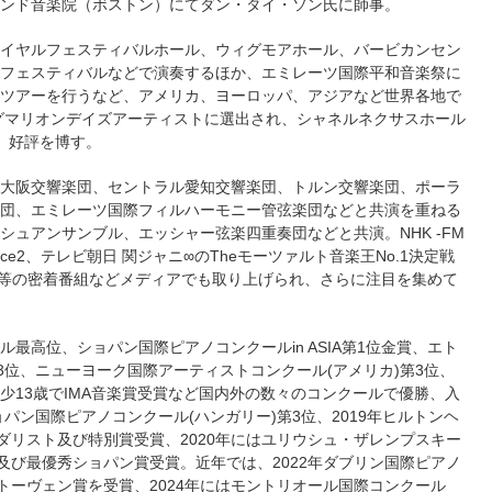
ンド音楽院（ボストン）にてダン・タイ・ソン氏に師事。
イヤルフェスティバルホール、ウィグモアホール、バービカンセン
フェスティバルなどで演奏するほか、エミレーツ国際平和音楽祭に
ツアーを行うなど、アメリカ、ヨーロッパ、アジアなど世界各地で
ピグマリオンデイズアーティストに選出され、シャネルネクサスホール
、好評を博す。
大阪交響楽団、セントラル愛知交響楽団、トルン交響楽団、ポーラ
団、エミレーツ国際フィルハーモニー管弦楽団などと共演を重ねる
ュアンサンブル、エッシャー弦楽四重奏団などと共演。NHK -FM
ace2、テレビ朝日 関ジャニ∞のTheモーツァルト音楽王No.1決定戦
HK等の密着番組などメディアでも取り上げられ、さらに注目を集めて
最高位、ショパン国際ピアノコンクールin ASIA第1位金賞、エト
3位、ニューヨーク国際アーティストコンクール(アメリカ)第3位、
少13歳でIMA音楽賞受賞など国内外の数々のコンクールで優勝、入
パン国際ピアノコンクール(ハンガリー)第3位、2019年ヒルトンヘ
ダリスト及び特別賞受賞、2020年にはユリウシュ・ザレンプスキー
及び最優秀ショパン賞受賞。近年では、2022年ダブリン国際ピアノ
トーヴェン賞を受賞、2024年にはモントリオール国際コンクール