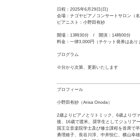
日程：2025年6月29日(日)
会場：ナゴヤピアノコンサートサロン（名
ピアニスト：小野田有紗
開場：13時30分 / 開演：14時00分
料金：一律3,000円（チケット発券はあ
プログラム
※分かり次第、更新いたします
プロフィール
小野田有紗（Arisa Onoda）
2歳よりピアノとリトミック、6歳よりヴ
後、16歳で渡米。奨学生としてジュリア
国王立音楽院学士及び修士課程を首席で卒
勇理維子、長谷川淳、中井恒仁、横山幸雄