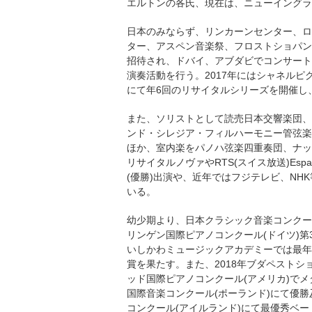
エルトンの各氏、現在は、ニューイングラ
日本のみならず、リンカーンセンター、ロ
ター、アスペン音楽祭、フロストショパン
招待され、ドバイ、アブダビでコンサート
演奏活動を行う。2017年にはシャネル
にて年6回のリサイタルシリーズを開催し
また、ソリストとして読売日本交響楽団、
ンド・シレジア・フィルハーモニー管弦楽
ほか、室内楽をパノハ弦楽四重奏団、ナッシ
リサイタルノヴァやRTS(スイス放送)Esp
(優勝)出演や、近年ではフジテレビ、N
いる。
幼少期より、日本クラシック音楽コンクール
リンゲン国際ピアノコンクール(ドイツ)第
いしかわミュージックアカデミーでは最年
賞を果たす。また、2018年ブダペストショ
ッド国際ピアノコンクール(アメリカ)でメ
国際音楽コンクール(ポーランド)にて優勝
コンクール(アイルランド)にて最優秀ベー