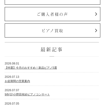
ホフマングランドピアノ
ホフマンアップライトピアノ
ご購入者様の声
中古ピアノ
ピアノ買取
最新記事
調律
2026.08.01
【特選】今月のおすすめ！新品ピアノ5選
修理
2026.07.13
タッチ・音色の調整
お盆期間の営業案内
ピアノクリーニングと引越し
2026.07.07
ピアノレンタル
9/6(日)小野田有紗ピアノコンサート
2026.07.05