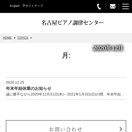
English
サイトマップ
名古屋ピアノ調律センター
HOME
TOPICS
2020年12月
STEINWAY&SONS
月:
スタインウェイについて
グランドピアノ
アップライトピアノ
2020.12.25
年末年始休業のお知らせ
PETROF
誠に勝手ながら2020年12月31日(木)～2021年1月3日(日)の間、年末年始休業日とさせていた…
BECHSTEIN
ベヒシュタイングランドピアノ
ベヒシュタインアップライトピアノ
お問い合わせ