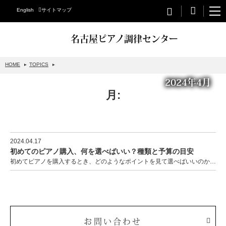
English
サイトマップ
名古屋ピアノ調律センター
HOME
TOPICS
2024年4月
STEINWAY&SONS
月:
スタインウェイについて
グランドピアノ
アップライトピアノ
2024.04.17
初めてのピアノ購入、何を選べばいい？種類と予算の目安
PETROF
初めてピアノを購入するとき、どのようなポイントを見て選べばいいのか迷ってしまう人も多いかもしれません…
BECHSTEIN
ベヒシュタイングランドピアノ
ベヒシュタインアップライトピアノ
お問い合わせ