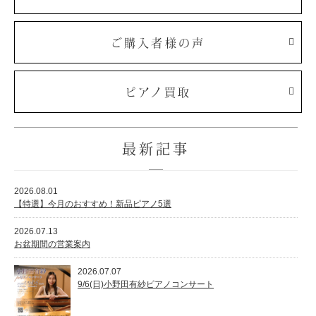
ホフマングランドピアノ
ホフマンアップライトピアノ
ご購入者様の声
中古ピアノ
ピアノ買取
最新記事
調律
2026.08.01
【特選】今月のおすすめ！新品ピアノ5選
修理
2026.07.13
タッチ・音色の調整
お盆期間の営業案内
ピアノクリーニングと引越し
2026.07.07
ピアノレンタル
9/6(日)小野田有紗ピアノコンサート