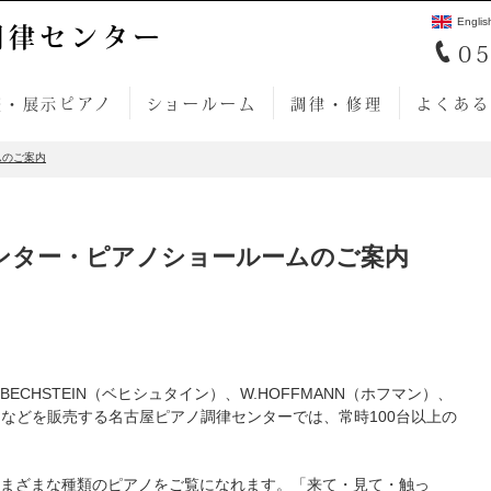
Englis
調律センター
05
売・展示ピアノ
ショールーム
調律・修理
よくある
ムのご案内
ンター・ピアノショールームのご案内
BECHSTEIN（ベヒシュタイン）、W.HOFFMANN（ホフマン）、
ノなどを販売する名古屋ピアノ調律センターでは、常時100台以上の
まざまな種類のピアノをご覧になれます。「来て・見て・触っ