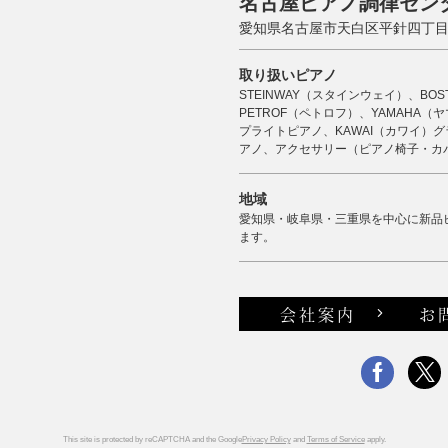
名古屋ピアノ調律セン
愛知県名古屋市天白区平針四丁目2
取り扱いピアノ
STEINWAY（スタインウェイ）、BO
PETROF（ペトロフ）、YAMAHA
プライトピアノ、KAWAI（カワイ）グ
アノ、アクセサリー（ピアノ椅子・カ
地域
愛知県・岐阜県・三重県を中心に新品
ます。
会社案内
お
This site is protected by reCAPTCHA and the Google
Privacy Policy
and
Terms of Service
apply.