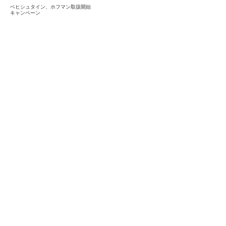
ベヒシュタイン、ホフマン取扱開始
キャンペーン
スタッフ紹介