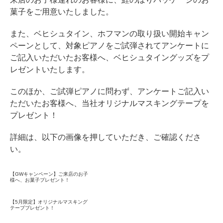
ホフマングランドピアノ
菓子をご用意いたしました。
ホフマンアップライトピアノ
また、ベヒシュタイン、ホフマンの取り扱い開始キャン
中古ピアノ
ペーンとして、対象ピアノをご試弾されてアンケートに
ご記入いただいたお客様へ、ベヒシュタイングッズをプ
レゼントいたします。
このほか、ご試弾ピアノに問わず、アンケートご記入い
ただいたお客様へ、当社オリジナルマスキングテープを
プレゼント！
調律
詳細は、以下の画像を押していただき、ご確認くださ
修理
い。
タッチ・音色の調整
【GWキャンペーン】ご来店のお子
様へ、お菓子プレゼント！
ピアノクリーニングと引越し
ピアノレンタル
【5月限定】オリジナルマスキング
テーププレゼント！