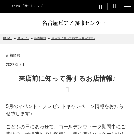
English
サイトマップ
名古屋ピアノ調律センター
HOME
TOPICS
新着情報
来店前に知って得するお店情報♪
STEINWAY&SONS
新着情報
スタインウェイについて
2022.05.01
グランドピアノ
来店前に知って得するお店情報♪
アップライトピアノ
PETROF
BECHSTEIN
5月のイベント・プレゼントキャンペーン情報をお知ら
せ致します♪
ベヒシュタイングランドピアノ
ベヒシュタインアップライトピアノ
こどもの日にあわせて、ゴールデンウィーク期間中にご
来店のお子様連れのお客様に、鯉のぼりパッケージのお