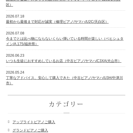
区）
2026.07.18
最初から最後まで対応が誠実（修理ピアノ/ヤマハ/U2C/天白区）
2026.07.08
今までとは比べ物にならないくらい弾いている時間が楽しい（ベヒシュタ
イン/A.175/福井県）
2026.06.23
いつも生徒におすすめしているお店（中古ピアノ/ヤマハ/C3XA/犬山市）
2026.05.24
丁寧なアドバイス、安心して購入できた（中古ピアノ/ヤマハ/U3H/中津川
市）
カテゴリー
アップライトピアノご購入
グランドピアノご購入