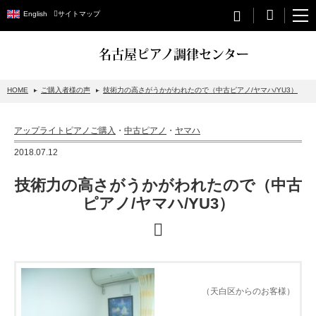
English
サイトマップ
名古屋ピアノ調律センター
HOME
ご購入者様の声
技術力の高さがうかがわれたので（中古ピアノ/ヤマハ/YU3）
STEINWAY&SONS
アップライトピアノご購入
・
中古ピアノ
・
ヤマハ
スタインウェイについて
2018.07.12
グランドピアノ
技術力の高さがうかがわれたので（中古
アップライトピアノ
ピアノ/ヤマハ/YU3）
PETROF
BECHSTEIN
ベヒシュタイングランドピアノ
（天白区からのお客様）
ベヒシュタインアップライトピアノ