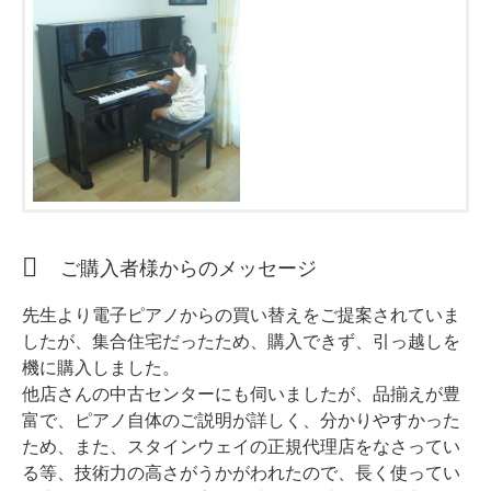
ホフマングランドピアノ
ホフマンアップライトピアノ
中古ピアノ
ご購入者様からのメッセージ
調律
先生より電子ピアノからの買い替えをご提案されていま
修理
したが、集合住宅だったため、購入できず、引っ越しを
タッチ・音色の調整
機に購入しました。
他店さんの中古センターにも伺いましたが、品揃えが豊
ピアノクリーニングと引越し
富で、ピアノ自体のご説明が詳しく、分かりやすかった
ピアノレンタル
ため、また、スタインウェイの正規代理店をなさってい
る等、技術力の高さがうかがわれたので、長く使ってい