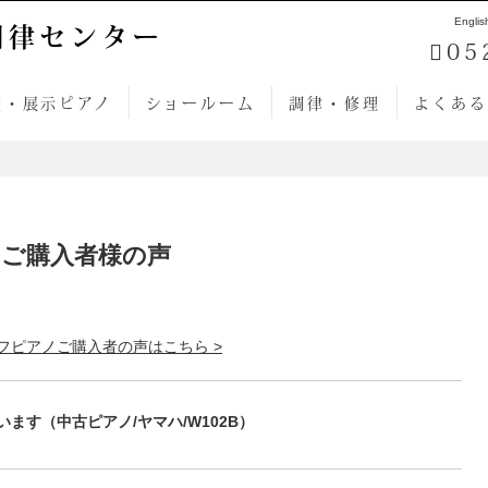
Englis
調律センター
05
売・展示ピアノ
ショールーム
調律・修理
よくある
ご購入者様の声
フピアノご購入者の声はこちら >
ます（中古ピアノ/ヤマハ/W102B）