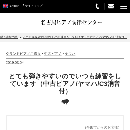
English
サイトマップ
名古屋ピアノ調律センター
ご購入者様の声
とても弾きやすいのでいつも練習をしています（中古ピアノ/ヤマハ/C3消音付）
STEINWAY&SONS
グランドピアノご購入
・
中古ピアノ
・
ヤマハ
スタインウェイについて
2019.03.04
グランドピアノ
とても弾きやすいのでいつも練習をし
アップライトピアノ
ています（中古ピアノ/ヤマハ/C3消音
付）
PETROF
BECHSTEIN
ベヒシュタイングランドピアノ
ベヒシュタインアップライトピアノ
（半田市からのお客様）