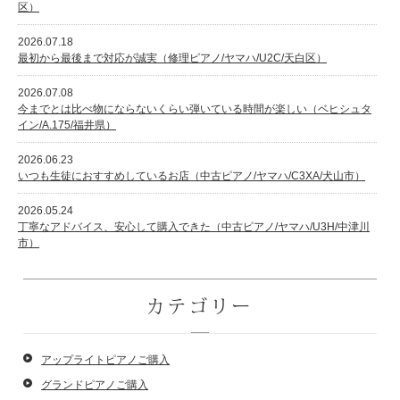
区）
2026.07.18
最初から最後まで対応が誠実（修理ピアノ/ヤマハ/U2C/天白区）
2026.07.08
今までとは比べ物にならないくらい弾いている時間が楽しい（ベヒシュタ
イン/A.175/福井県）
2026.06.23
いつも生徒におすすめしているお店（中古ピアノ/ヤマハ/C3XA/犬山市）
2026.05.24
丁寧なアドバイス、安心して購入できた（中古ピアノ/ヤマハ/U3H/中津川
市）
カテゴリー
アップライトピアノご購入
グランドピアノご購入