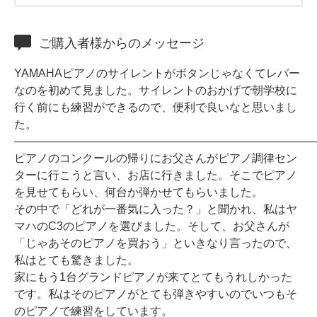
ホフマングランドピアノ
ホフマンアップライトピアノ
ご購入者様からのメッセージ
中古ピアノ
YAMAHAピアノのサイレントがボタンじゃなくてレバー
なのを初めて見ました。サイレントのおかげで朝学校に
行く前にも練習ができるので、便利で良いなと思いまし
た。
――――――――――――――――――――――――――
ピアノのコンクールの帰りにお父さんがピアノ調律セン
ターに行こうと言い、お店に行きました。そこでピアノ
調律
を見せてもらい、何台か弾かせてもらいました。
その中で「どれが一番気に入った？」と聞かれ、私はヤ
修理
マハのC3のピアノを選びました。そして、お父さんが
タッチ・音色の調整
「じゃあそのピアノを買おう」といきなり言ったので、
ピアノクリーニングと引越し
私はとても驚きました。
家にもう1台グランドピアノが来てとてもうれしかった
ピアノレンタル
です。私はそのピアノがとても弾きやすいのでいつもそ
のピアノで練習をしています。