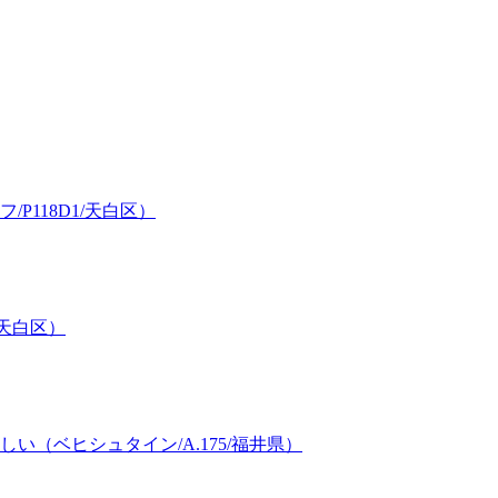
118D1/天白区）
/天白区）
（ベヒシュタイン/A.175/福井県）