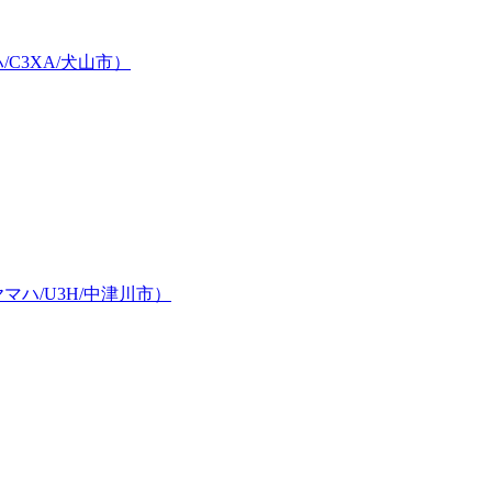
C3XA/犬山市）
ハ/U3H/中津川市）