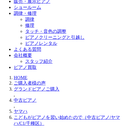
販売・展示ピアノ
ショールーム
調律・修理
調律
修理
タッチ・音色の調整
ピアノクリーニングと引越し
ピアノレンタル
よくある質問
会社概要
スタッフ紹介
ピアノ買取
HOME
ご購入者様の声
グランドピアノご購入
,
中古ピアノ
,
ヤマハ
こどもがピアノを習い始めたので（中古ピアノ/ヤマ
ハ/C1/千種区）