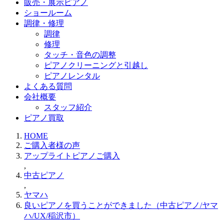
販売・展示ピアノ
ショールーム
調律・修理
調律
修理
タッチ・音色の調整
ピアノクリーニングと引越し
ピアノレンタル
よくある質問
会社概要
スタッフ紹介
ピアノ買取
HOME
ご購入者様の声
アップライトピアノご購入
,
中古ピアノ
,
ヤマハ
良いピアノを買うことができました（中古ピアノ/ヤマ
ハ/UX/稲沢市）