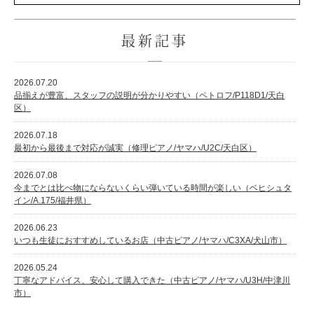
最新記事
2026.07.20
品揃えが豊富、スタッフの説明が分かりやすい（ペトロフ/P118D1/天白
区）
2026.07.18
最初から最後まで対応が誠実（修理ピアノ/ヤマハ/U2C/天白区）
2026.07.08
今までとは比べ物にならないくらい弾いている時間が楽しい（ベヒシュタ
イン/A.175/福井県）
2026.06.23
いつも生徒におすすめしているお店（中古ピアノ/ヤマハ/C3XA/犬山市）
2026.05.24
丁寧なアドバイス、安心して購入できた（中古ピアノ/ヤマハ/U3H/中津川
市）