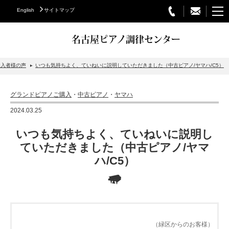
English
サイトマップ
名古屋ピアノ調律センター
購入者様の声
いつも気持ちよく、ていねいに説明していただきました（中古ピアノ/ヤマハ/C5）
STEINWAY&SONS
グランドピアノご購入
・
中古ピアノ
・
ヤマハ
スタインウェイについて
2024.03.25
グランドピアノ
いつも気持ちよく、ていねいに説明し
アップライトピアノ
ていただきました（中古ピアノ/ヤマ
ハ/C5）
PETROF
BECHSTEIN
ベヒシュタイングランドピアノ
ベヒシュタインアップライトピアノ
（緑区からのお客様）