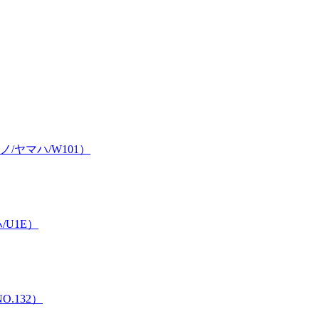
ヤマハ/W101）
U1E）
.132）