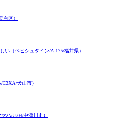
/天白区）
（ベヒシュタイン/A.175/福井県）
C3XA/犬山市）
ハ/U3H/中津川市）