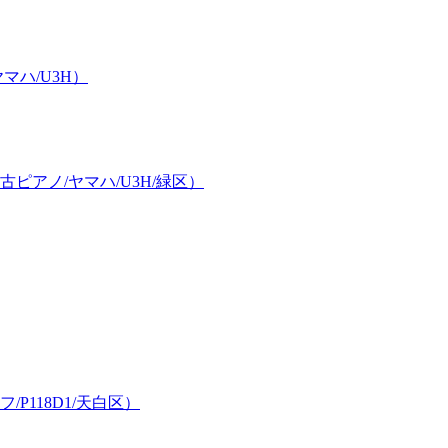
ハ/U3H）
アノ/ヤマハ/U3H/緑区）
118D1/天白区）