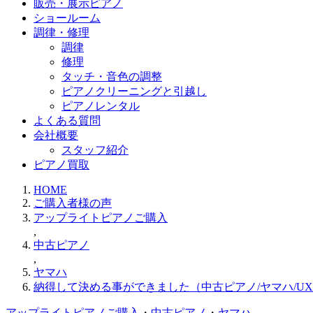
販売・展示ピアノ
ショールーム
調律・修理
調律
修理
タッチ・音色の調整
ピアノクリーニングと引越し
ピアノレンタル
よくある質問
会社概要
スタッフ紹介
ピアノ買取
HOME
ご購入者様の声
アップライトピアノご購入
,
中古ピアノ
,
ヤマハ
納得して決める事ができました（中古ピアノ/ヤマハ/UX3
アップライトピアノご購入
・
中古ピアノ
・
ヤマハ