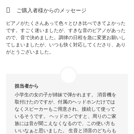
ホフマングランドピアノ
ご購入者様からのメッセージ
ホフマンアップライトピアノ
中古ピアノ
ピアノがたくさんあって色々とひき比べできてよかった
です。すごく迷いましたが、すきな音のピアノがあった
ので、音で決めました。調律の日程を急に変更お願いし
てしまいましたが、いつも快く対応してくださり、あり
がとうございました。
調律
担当者から
修理
小学生の女の子が姉妹で弾かれます。 消音機を
タッチ・音色の調整
取付けたのですが、付属のヘッドホンだけでは
なくスピーカーもご用意され、接続して使って
ピアノクリーニングと引越し
いるそうです。 ヘッドホンですと、周りのご家
ピアノレンタル
族には音が聞こえなくなるので、この使い方も
いいなぁと思いました。 生音と消音のどちらも