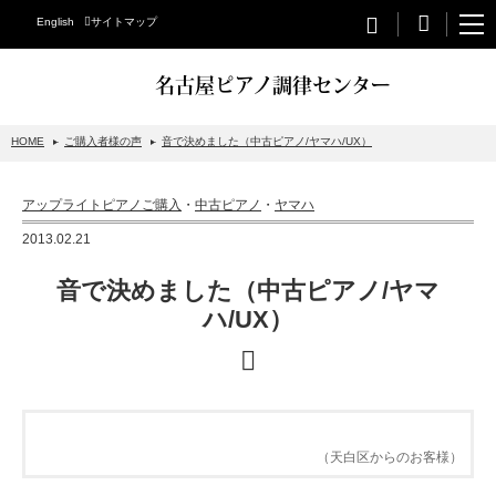
English
サイトマップ
名古屋ピアノ調律センター
HOME
ご購入者様の声
音で決めました（中古ピアノ/ヤマハ/UX）
STEINWAY&SONS
アップライトピアノご購入
・
中古ピアノ
・
ヤマハ
スタインウェイについて
2013.02.21
グランドピアノ
音で決めました（中古ピアノ/ヤマ
アップライトピアノ
ハ/UX）
PETROF
BECHSTEIN
ベヒシュタイングランドピアノ
（天白区からのお客様）
ベヒシュタインアップライトピアノ