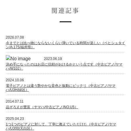
関連記事
2026.07.08
今までとは比べ物にならないくらい弾いている時間が楽しい（ベヒシュタイ
ン/A.175/福井県）
2023.06.19
決め手になったのはお店に信頼がおけるかという点です（中古ピアノ/ヤマ
ハ/W102）
2024.10.06
電子ピアノとは違う艶やかな音色と振動にビックリ（中古ピアノ/ヤマ
ハ/U3H/緑区）
2014.07.11
品ぞろえが豊富（ヤマハ/中古ピアノ/NO.U5）
2025.04.23
1つ1つのピアノに対して、丁寧に教えていただけた（中古ピアノ/ヤマ
ハ/U300/天白区）