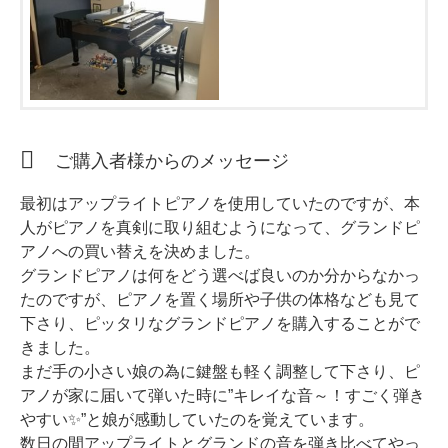
ホフマングランドピアノ
ホフマンアップライトピアノ
中古ピアノ
ご購入者様からのメッセージ
最初はアップライトピアノを使用していたのですが、本
人がピアノを真剣に取り組むようになって、グランドピ
アノへの買い替えを決めました。
調律
グランドピアノは何をどう選べば良いのか分からなかっ
修理
たのですが、ピアノを置く場所や子供の体格なども見て
下さり、ピッタリなグランドピアノを購入することがで
タッチ・音色の調整
きました。
ピアノクリーニングと引越し
まだ手の小さい娘の為に鍵盤も軽く調整して下さり、ピ
アノが家に届いて弾いた時に”キレイな音～！すごく弾き
ピアノレンタル
やすい✨”と娘が感動していたのを覚えています。
数日の間アップライトとグランドの音を弾き比べてやっ