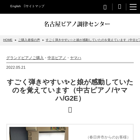
English
サイトマップ
名古屋ピアノ調律センター
HOME
ご購入者様の声
すごく弾きやすい✨と娘が感動していたのを覚えています（中古ピアノ
STEINWAY&SONS
グランドピアノご購入
・
中古ピアノ
・
ヤマハ
スタインウェイについて
2022.05.21
グランドピアノ
すごく弾きやすい✨と娘が感動していた
アップライトピアノ
のを覚えています（中古ピアノ/ヤマ
ハ/G2E）
PETROF
BECHSTEIN
ベヒシュタイングランドピアノ
ベヒシュタインアップライトピアノ
（春日井市からのお客様）