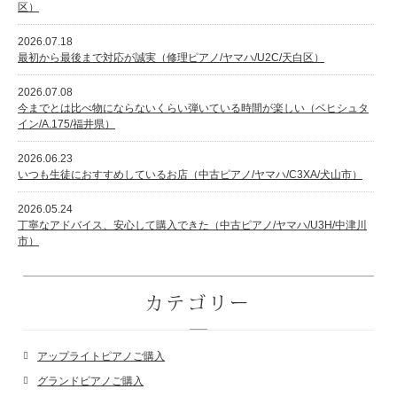
区）
2026.07.18
最初から最後まで対応が誠実（修理ピアノ/ヤマハ/U2C/天白区）
2026.07.08
今までとは比べ物にならないくらい弾いている時間が楽しい（ベヒシュタ
イン/A.175/福井県）
2026.06.23
いつも生徒におすすめしているお店（中古ピアノ/ヤマハ/C3XA/犬山市）
2026.05.24
丁寧なアドバイス、安心して購入できた（中古ピアノ/ヤマハ/U3H/中津川
市）
カテゴリー
アップライトピアノご購入
グランドピアノご購入