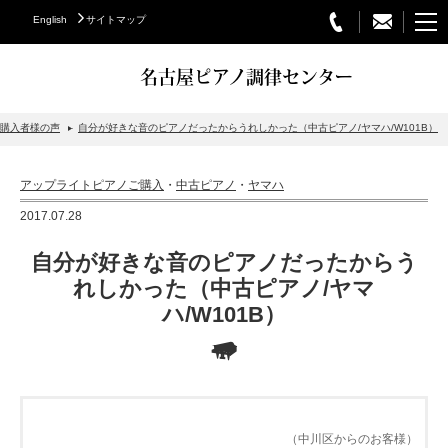
English
サイトマップ
名古屋ピアノ調律センター
購入者様の声
自分が好きな音のピアノだったからうれしかった（中古ピアノ/ヤマハ/W101B）
STEINWAY&SONS
アップライトピアノご購入
・
中古ピアノ
・
ヤマハ
スタインウェイについて
2017.07.28
グランドピアノ
自分が好きな音のピアノだったからう
アップライトピアノ
れしかった（中古ピアノ/ヤマ
ハ/W101B）
PETROF
BECHSTEIN
ベヒシュタイングランドピアノ
ベヒシュタインアップライトピアノ
（中川区からのお客様）