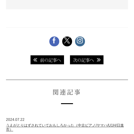
スタッフ紹介
前の記事へ
次の記事へ
関連記事
2024.07.22
うえがとりはずされていておもしろかった（中古ピアノ/ヤマハ/U1H/日進
市）