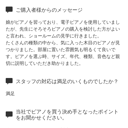
ホフマングランドピアノ
ご購入者様からのメッセージ
ホフマンアップライトピアノ
中古ピアノ
娘がピアノを習っており、電子ピアノを使用していまし
たが、先生にそろそろピアノの購入を検討した方がよい
と言われ、ショールームの見学に行きました。
たくさんの種類の中から、気に入った木目のピアノが見
つかりました。部屋に置いた雰囲気も明るくて良いで
す。ピアノを選ぶ時、サイズ、年代、種類、音色など親
切に説明していただき助かりました。
調律
スタッフの対応は満足のいくものでしたか？
修理
満足
タッチ・音色の調整
ピアノクリーニングと引越し
当社でピアノを買う決め手となったポイント
ピアノレンタル
をお聞かせください。