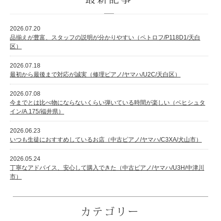
2026.07.20
品揃えが豊富、スタッフの説明が分かりやすい（ペトロフ/P118D1/天白
区）
2026.07.18
最初から最後まで対応が誠実（修理ピアノ/ヤマハ/U2C/天白区）
2026.07.08
今までとは比べ物にならないくらい弾いている時間が楽しい（ベヒシュタ
イン/A.175/福井県）
2026.06.23
いつも生徒におすすめしているお店（中古ピアノ/ヤマハ/C3XA/犬山市）
2026.05.24
丁寧なアドバイス、安心して購入できた（中古ピアノ/ヤマハ/U3H/中津川
市）
カテゴリー