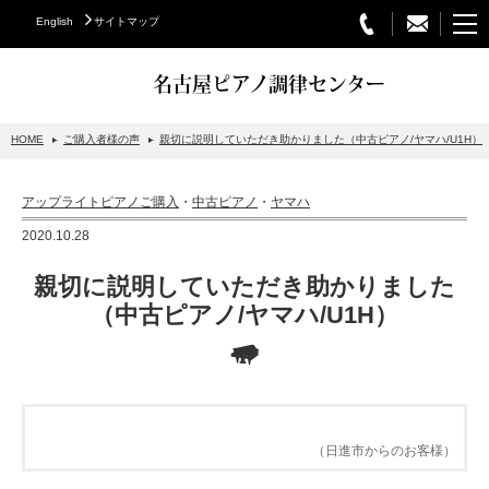
English
サイトマップ
名古屋ピアノ調律センター
HOME
ご購入者様の声
親切に説明していただき助かりました（中古ピアノ/ヤマハ/U1H）
STEINWAY&SONS
アップライトピアノご購入
・
中古ピアノ
・
ヤマハ
スタインウェイについて
2020.10.28
グランドピアノ
親切に説明していただき助かりました
アップライトピアノ
（中古ピアノ/ヤマハ/U1H）
PETROF
BECHSTEIN
ベヒシュタイングランドピアノ
（日進市からのお客様）
ベヒシュタインアップライトピアノ