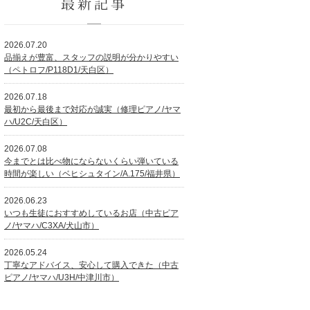
最新記事
2026.07.20
品揃えが豊富、スタッフの説明が分かりやすい
（ペトロフ/P118D1/天白区）
2026.07.18
最初から最後まで対応が誠実（修理ピアノ/ヤマ
ハ/U2C/天白区）
2026.07.08
今までとは比べ物にならないくらい弾いている
時間が楽しい（ベヒシュタイン/A.175/福井県）
2026.06.23
いつも生徒におすすめしているお店（中古ピア
ノ/ヤマハ/C3XA/犬山市）
2026.05.24
丁寧なアドバイス、安心して購入できた（中古
ピアノ/ヤマハ/U3H/中津川市）