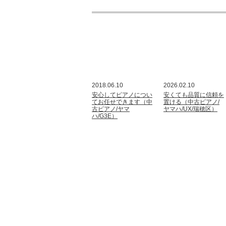
2018.06.10
2026.02.10
安心してピアノについ
安くても品質に信頼を
てお任せできます（中
置ける（中古ピアノ/
古ピアノ/ヤマ
ヤマハ/UX/瑞穂区）
ハ/G3E）