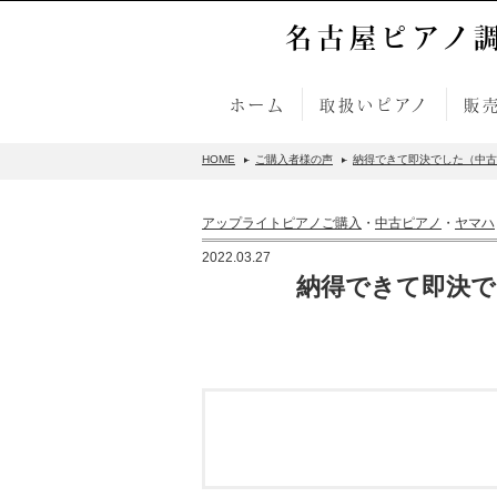
名古屋ピアノ
ホーム
取扱いピアノ
販
HOME
ご購入者様の声
納得できて即決でした（中古ピ
アップライトピアノご購入
・
中古ピアノ
・
ヤマハ
2022.03.27
納得できて即決でし