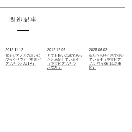
関連記事
2018.11.12
2012.12.06
2025.06.02
電子ピアノとの違いに
とても良いご縁であっ
孫たちも時々来て弾い
びっくりです（中古ピ
たと満足しています
ています（中古ピア
アノ/ヤマハ/U1M）
（中古ピアノ/ヤマ
ノ/カワイ/Si-15/名東
ハ/C2L）
区）