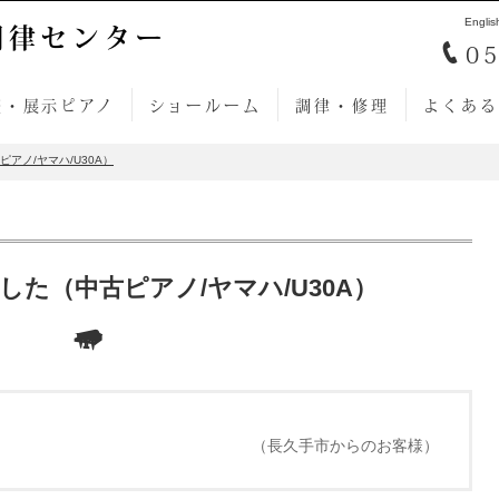
Englis
調律センター
05
売・展示ピアノ
ショールーム
調律・修理
よくある
アノ/ヤマハ/U30A）
た（中古ピアノ/ヤマハ/U30A）
（長久手市からのお客様）