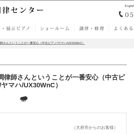
Englis
調律センター
05
売・展示ピアノ
ショールーム
調律・修理
よくある
さんということが一番安心（中古ピアノ/ヤマハ/UX30WnC）
調律師さんということが一番安心（中古ピ
/ヤマハ/UX30WnC）
（大府市からのお客様）