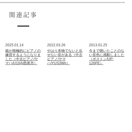
関連記事
2025.01.14
2022.03.26
2013.01.25
娘が積極的にピアノの
やはり本物でないと出
今まで聴いたことのな
練習するようになりま
せない音がある（中古
い音色に感動しました
した（中古ピアノ/ヤ
ピアノ/ヤマ
（ボストン/UP-
マハ/U10A/西尾市）
ハ/YUS3Wn）
126PE）