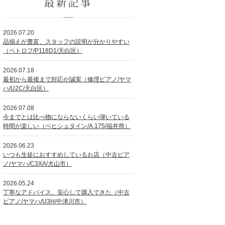
最新記事
2026.07.20
品揃えが豊富、スタッフの説明が分かりやすい
（ペトロフ/P118D1/天白区）
2026.07.18
最初から最後まで対応が誠実（修理ピアノ/ヤマ
ハ/U2C/天白区）
2026.07.08
今までとは比べ物にならないくらい弾いている
時間が楽しい（ベヒシュタイン/A.175/福井県）
2026.06.23
いつも生徒におすすめしているお店（中古ピア
ノ/ヤマハ/C3XA/犬山市）
2026.05.24
丁寧なアドバイス、安心して購入できた（中古
ピアノ/ヤマハ/U3H/中津川市）