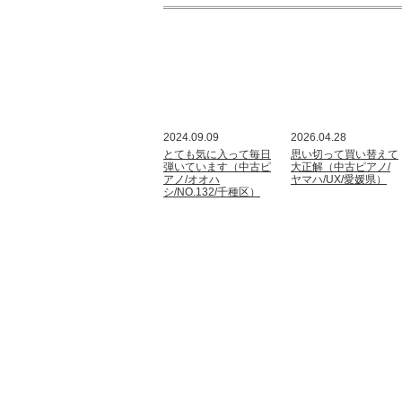
2024.09.09
2026.04.28
とても気に入って毎日
思い切って買い替えて
弾いています（中古ピ
大正解（中古ピアノ/
アノ/オオハ
ヤマハ/UX/愛媛県）
シ/NO.132/千種区）