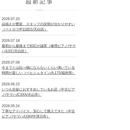
最新記事
2026.07.20
品揃えが豊富、スタッフの説明が分かりやすい
（ペトロフ/P118D1/天白区）
2026.07.18
最初から最後まで対応が誠実（修理ピアノ/ヤマ
ハ/U2C/天白区）
2026.07.08
今までとは比べ物にならないくらい弾いている
時間が楽しい（ベヒシュタイン/A.175/福井県）
2026.06.23
いつも生徒におすすめしているお店（中古ピア
ノ/ヤマハ/C3XA/犬山市）
2026.05.24
丁寧なアドバイス、安心して購入できた（中古
ピアノ/ヤマハ/U3H/中津川市）