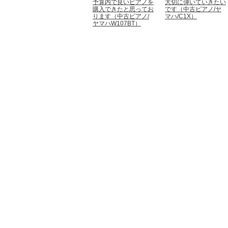
予算内で良いピアノを
大切に弾いていきたい
購入できたと思ってお
です（中古ピアノ/ヤ
ります（中古ピアノ/
マハ/C1X）
ヤマハW107BT）