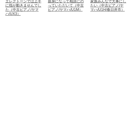
エレクトーンでは上手
親身になって相談にの
家族みんなで大事にし
に指が動きませんでし
っていただいて（中古
たい（中古ピアノ/ヤ
た（中古ピアノ/ヤマ
ピアノ/ヤマハ/U1M）
マハ/U1H/春日井市）
ハ/UX3）