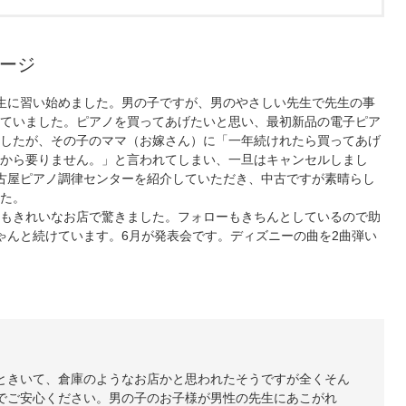
ージ
生に習い始めました。男の子ですが、男のやさしい先生で先生の事
ていました。ピアノを買ってあげたいと思い、最初新品の電子ピア
したが、その子のママ（お嫁さん）に「一年続けれたら買ってあげ
から要りません。」と言われてしまい、一旦はキャンセルしまし
古屋ピアノ調律センターを紹介していただき、中古ですが素晴らし
た。
もきれいなお店で驚きました。フォローもきちんとしているので助
ゃんと続けています。6月が発表会です。ディズニーの曲を2曲弾い
ときいて、倉庫のようなお店かと思われたそうですが全くそん
でご安心ください。男の子のお子様が男性の先生にあこがれ