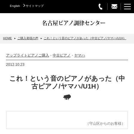
English
サイトマップ
名古屋ピアノ調律センター
HOME
ご購入者様の声
これ！という音のピアノがあった（中古ピアノ/ヤマハ/U1H）
STEINWAY&SONS
アップライトピアノご購入
・
中古ピアノ
・
ヤマハ
スタインウェイについて
2012.10.23
グランドピアノ
これ！という音のピアノがあった（中
アップライトピアノ
古ピアノ/ヤマハ/U1H）
PETROF
BECHSTEIN
ベヒシュタイングランドピアノ
（守山区からのお客様）
ベヒシュタインアップライトピアノ