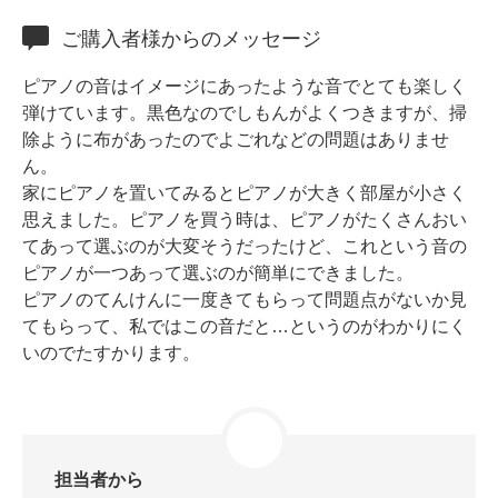
ホフマングランドピアノ
ご購入者様からのメッセージ
ホフマンアップライトピアノ
中古ピアノ
ピアノの音はイメージにあったような音でとても楽しく
弾けています。黒色なのでしもんがよくつきますが、掃
除ように布があったのでよごれなどの問題はありませ
ん。
家にピアノを置いてみるとピアノが大きく部屋が小さく
思えました。ピアノを買う時は、ピアノがたくさんおい
てあって選ぶのが大変そうだったけど、これという音の
ピアノが一つあって選ぶのが簡単にできました。
調律
ピアノのてんけんに一度きてもらって問題点がないか見
てもらって、私ではこの音だと…というのがわかりにく
修理
いのでたすかります。
タッチ・音色の調整
ピアノクリーニングと引越し
ピアノレンタル
担当者から