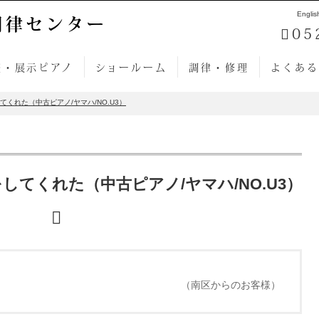
Englis
調律センター
05
売・展示ピアノ
ショールーム
調律・修理
よくある
くれた（中古ピアノ/ヤマハ/NO.U3）
てくれた（中古ピアノ/ヤマハ/NO.U3）
（南区からのお客様）