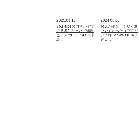
2025.03.11
2024.08.05
YouTubeの内容が非常
お店が堅苦しくなく通
に参考になった（修理
いやすかった（中古ピ
ピアノ/カワイ/KU-1/津
アノ/ヤマハ/W110BA/
島市）
豊田市）