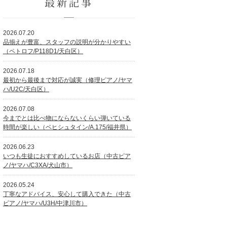
最新記事
2026.07.20
品揃えが豊富、スタッフの説明が分かりやすい
（ペトロフ/P118D1/天白区）
2026.07.18
最初から最後まで対応が誠実（修理ピアノ/ヤマ
ハ/U2C/天白区）
2026.07.08
今までとは比べ物にならないくらい弾いている
時間が楽しい（ベヒシュタイン/A.175/福井県）
2026.06.23
いつも生徒におすすめしているお店（中古ピア
ノ/ヤマハ/C3XA/犬山市）
2026.05.24
丁寧なアドバイス、安心して購入できた（中古
ピアノ/ヤマハ/U3H/中津川市）