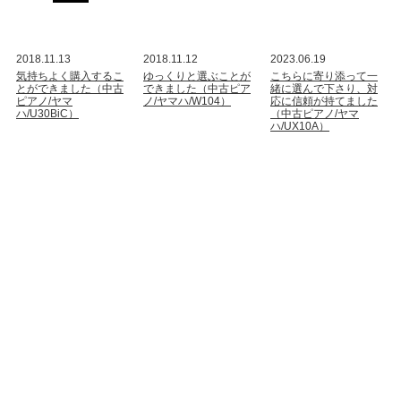
2018.11.13
2018.11.12
2023.06.19
気持ちよく購入するこ
ゆっくりと選ぶことが
こちらに寄り添って一
とができました（中古
できました（中古ピア
緒に選んで下さり、対
ピアノ/ヤマ
ノ/ヤマハ/W104）
応に信頼が持てました
ハ/U30BiC）
（中古ピアノ/ヤマ
ハ/UX10A）