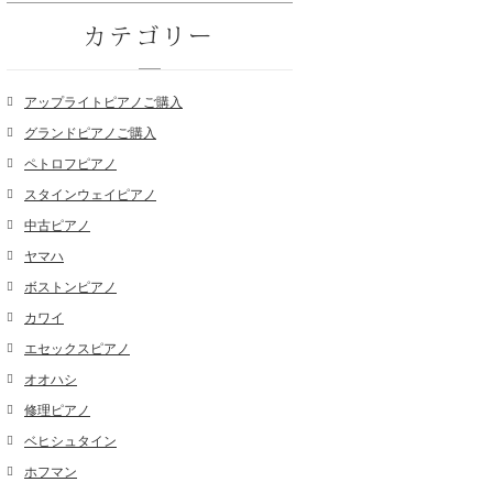
カテゴリー
アップライトピアノご購入
グランドピアノご購入
ペトロフピアノ
スタインウェイピアノ
中古ピアノ
ヤマハ
ボストンピアノ
カワイ
エセックスピアノ
オオハシ
修理ピアノ
ベヒシュタイン
ホフマン