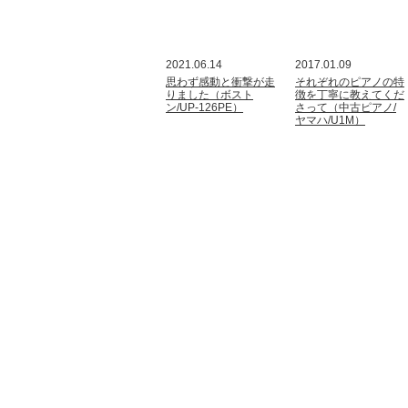
2021.06.14
2017.01.09
思わず感動と衝撃が走
それぞれのピアノの特
りました（ボスト
徴を丁寧に教えてくだ
ン/UP-126PE）
さって（中古ピアノ/
ヤマハ/U1M）