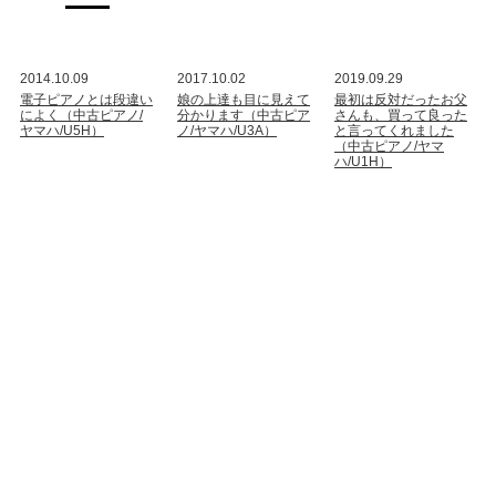
2014.10.09
2017.10.02
2019.09.29
電子ピアノとは段違い
娘の上達も目に見えて
最初は反対だったお父
によく（中古ピアノ/
分かります（中古ピア
さんも、買って良った
ヤマハ/U5H）
ノ/ヤマハ/U3A）
と言ってくれました
（中古ピアノ/ヤマ
ハ/U1H）