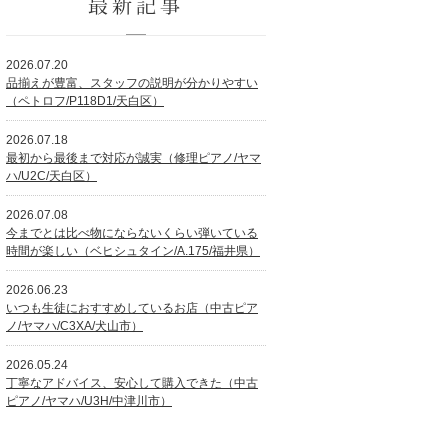
最新記事
2026.07.20
品揃えが豊富、スタッフの説明が分かりやすい
（ペトロフ/P118D1/天白区）
2026.07.18
最初から最後まで対応が誠実（修理ピアノ/ヤマ
ハ/U2C/天白区）
2026.07.08
今までとは比べ物にならないくらい弾いている
時間が楽しい（ベヒシュタイン/A.175/福井県）
2026.06.23
いつも生徒におすすめしているお店（中古ピア
ノ/ヤマハ/C3XA/犬山市）
2026.05.24
丁寧なアドバイス、安心して購入できた（中古
ピアノ/ヤマハ/U3H/中津川市）