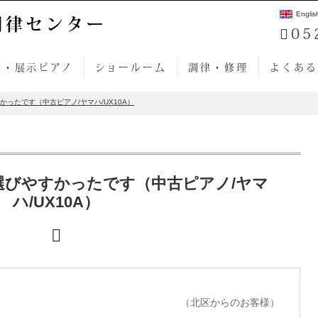
Englis
調律センター
05
売・展示ピアノ
ショールーム
調律・修理
よくある
ったです（中古ピアノ/ヤマハ/UX10A）
選びやすかったです（中古ピアノ/ヤマ
ハ/UX10A）
（北区からのお客様）