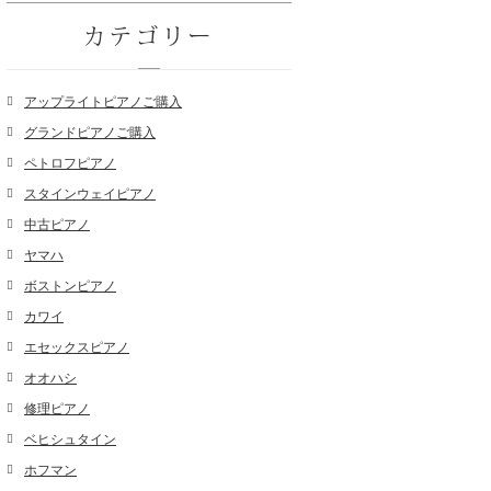
カテゴリー
アップライトピアノご購入
グランドピアノご購入
ペトロフピアノ
スタインウェイピアノ
中古ピアノ
ヤマハ
ボストンピアノ
カワイ
エセックスピアノ
オオハシ
修理ピアノ
ベヒシュタイン
ホフマン