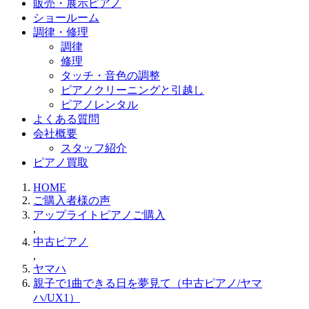
販売・展示ピアノ
ショールーム
調律・修理
調律
修理
タッチ・音色の調整
ピアノクリーニングと引越し
ピアノレンタル
よくある質問
会社概要
スタッフ紹介
ピアノ買取
HOME
ご購入者様の声
アップライトピアノご購入
,
中古ピアノ
,
ヤマハ
親子で1曲できる日を夢見て（中古ピアノ/ヤマ
ハ/UX1）