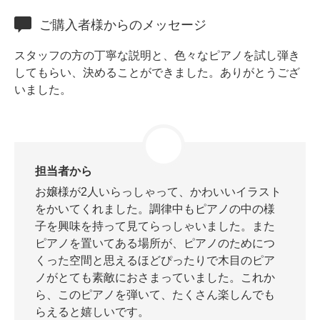
ホフマングランドピアノ
ご購入者様からのメッセージ
ホフマンアップライトピアノ
中古ピアノ
スタッフの方の丁寧な説明と、色々なピアノを試し弾き
してもらい、決めることができました。ありがとうござ
いました。
担当者から
調律
お嬢様が2人いらっしゃって、かわいいイラスト
をかいてくれました。調律中もピアノの中の様
修理
子を興味を持って見てらっしゃいました。また
タッチ・音色の調整
ピアノを置いてある場所が、ピアノのためにつ
くった空間と思えるほどぴったりで木目のピア
ピアノクリーニングと引越し
ノがとても素敵におさまっていました。これか
ピアノレンタル
ら、このピアノを弾いて、たくさん楽しんでも
らえると嬉しいです。