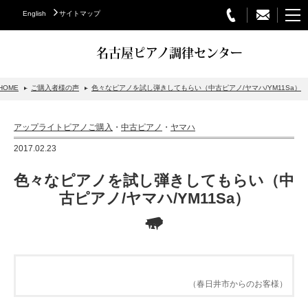
English
サイトマップ
名古屋ピアノ調律センター
HOME
ご購入者様の声
色々なピアノを試し弾きしてもらい（中古ピアノ/ヤマハ/YM11Sa）
STEINWAY&SONS
アップライトピアノご購入
・
中古ピアノ
・
ヤマハ
スタインウェイについて
2017.02.23
グランドピアノ
色々なピアノを試し弾きしてもらい（中
アップライトピアノ
古ピアノ/ヤマハ/YM11Sa）
PETROF
BECHSTEIN
ベヒシュタイングランドピアノ
（春日井市からのお客様）
ベヒシュタインアップライトピアノ