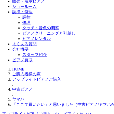
販売・展示ピアノ
ショールーム
調律・修理
調律
修理
タッチ・音色の調整
ピアノクリーニングと引越し
ピアノレンタル
よくある質問
会社概要
スタッフ紹介
ピアノ買取
HOME
ご購入者様の声
アップライトピアノご購入
,
中古ピアノ
,
ヤマハ
「ここで買いたい」と思いました（中古ピアノ/ヤマハ/W
アップライトピアノご購入
・
中古ピアノ
・
ヤマハ