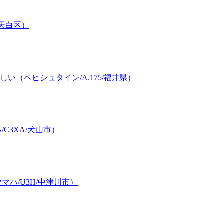
/天白区）
（ベヒシュタイン/A.175/福井県）
C3XA/犬山市）
ハ/U3H/中津川市）