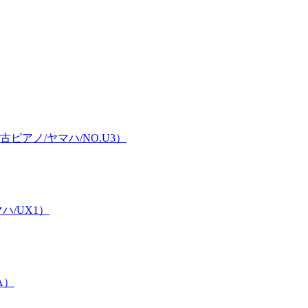
アノ/ヤマハ/NO.U3）
/UX1）
A）