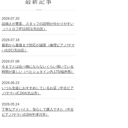
最新記事
2026.07.20
品揃えが豊富、スタッフの説明が分かりやすい
（ペトロフ/P118D1/天白区）
2026.07.18
最初から最後まで対応が誠実（修理ピアノ/ヤマ
ハ/U2C/天白区）
2026.07.08
今までとは比べ物にならないくらい弾いている
時間が楽しい（ベヒシュタイン/A.175/福井県）
2026.06.23
いつも生徒におすすめしているお店（中古ピア
ノ/ヤマハ/C3XA/犬山市）
2026.05.24
丁寧なアドバイス、安心して購入できた（中古
ピアノ/ヤマハ/U3H/中津川市）