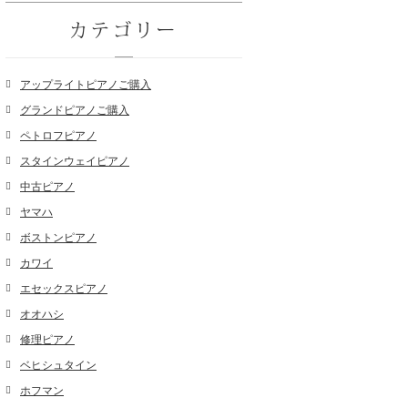
カテゴリー
アップライトピアノご購入
グランドピアノご購入
ペトロフピアノ
スタインウェイピアノ
中古ピアノ
ヤマハ
ボストンピアノ
カワイ
エセックスピアノ
オオハシ
修理ピアノ
ベヒシュタイン
ホフマン