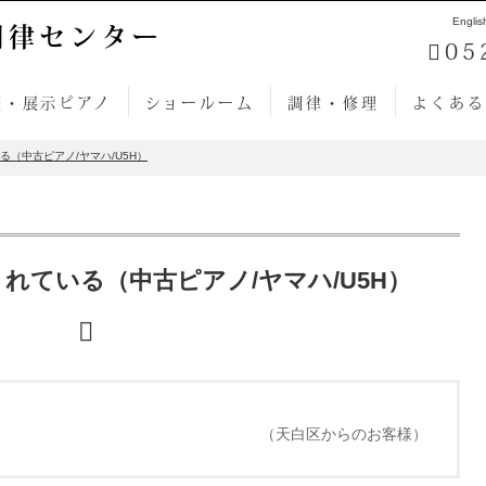
Englis
調律センター
05
売・展示ピアノ
ショールーム
調律・修理
よくある
（中古ピアノ/ヤマハ/U5H）
れている（中古ピアノ/ヤマハ/U5H）
（天白区からのお客様）