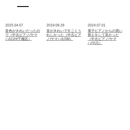
2025.04.07
2019.09.29
2024.07.01
音色がきれいだったの
音がきれいですごくう
電子ピアノからの買い
で（中古ピアノ/ヤマ
れしかった（中古ピア
替えをして良かった
ハ/U1H/千種区）
ノ/ヤマハ/U3M）
（中古ピアノ/ヤマ
ハ/YU1）