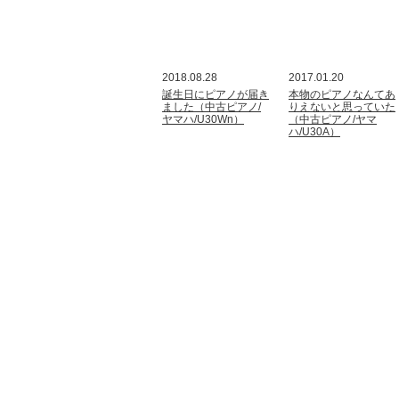
2018.08.28
2017.01.20
誕生日にピアノが届き
本物のピアノなんてあ
ました（中古ピアノ/
りえないと思っていた
ヤマハ/U30Wn）
（中古ピアノ/ヤマ
ハ/U30A）