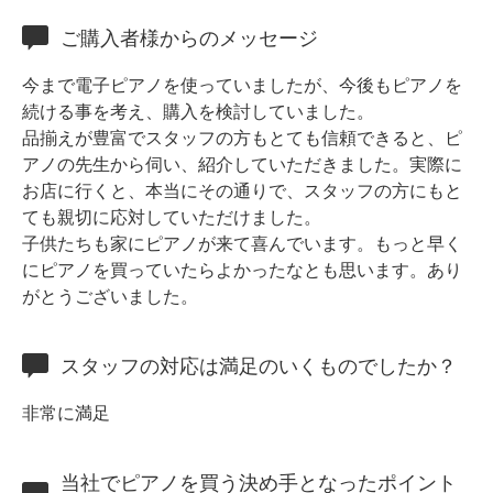
ホフマングランドピアノ
ご購入者様からのメッセージ
ホフマンアップライトピアノ
中古ピアノ
今まで電子ピアノを使っていましたが、今後もピアノを
続ける事を考え、購入を検討していました。
品揃えが豊富でスタッフの方もとても信頼できると、ピ
アノの先生から伺い、紹介していただきました。実際に
お店に行くと、本当にその通りで、スタッフの方にもと
ても親切に応対していただけました。
子供たちも家にピアノが来て喜んでいます。もっと早く
にピアノを買っていたらよかったなとも思います。あり
調律
がとうございました。
修理
スタッフの対応は満足のいくものでしたか？
タッチ・音色の調整
ピアノクリーニングと引越し
非常に満足
ピアノレンタル
当社でピアノを買う決め手となったポイント