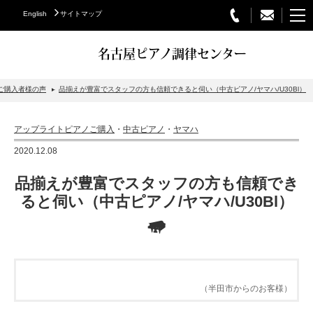
English
サイトマップ
名古屋ピアノ調律センター
ご購入者様の声
品揃えが豊富でスタッフの方も信頼できると伺い（中古ピアノ/ヤマハ/U30Bl）
STEINWAY&SONS
アップライトピアノご購入
・
中古ピアノ
・
ヤマハ
スタインウェイについて
2020.12.08
グランドピアノ
品揃えが豊富でスタッフの方も信頼でき
アップライトピアノ
ると伺い（中古ピアノ/ヤマハ/U30Bl）
PETROF
BECHSTEIN
ベヒシュタイングランドピアノ
（半田市からのお客様）
ベヒシュタインアップライトピアノ