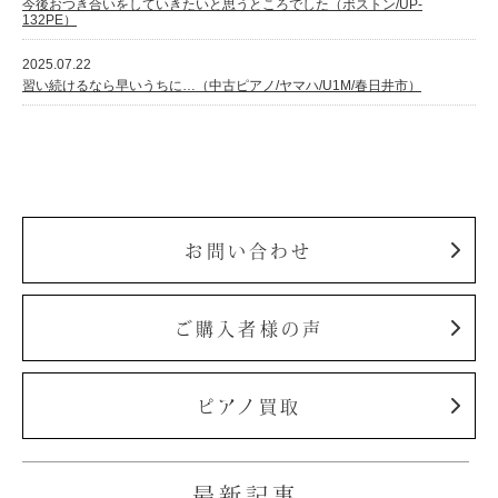
今後おつき合いをしていきたいと思うところでした（ボストン/UP-
132PE）
2025.07.22
習い続けるなら早いうちに…（中古ピアノ/ヤマハ/U1M/春日井市）
お問い合わせ
ご購入者様の声
ピアノ買取
最新記事