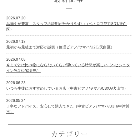
2026.07.20
品揃えが豊富、スタッフの説明が分かりやすい（ペトロフ/P118D1/天白
区）
2026.07.18
最初から最後まで対応が誠実（修理ピアノ/ヤマハ/U2C/天白区）
2026.07.08
今までとは比べ物にならないくらい弾いている時間が楽しい（ベヒシュタ
イン/A.175/福井県）
2026.06.23
いつも生徒におすすめしているお店（中古ピアノ/ヤマハ/C3XA/犬山市）
2026.05.24
丁寧なアドバイス、安心して購入できた（中古ピアノ/ヤマハ/U3H/中津川
市）
カテゴリー