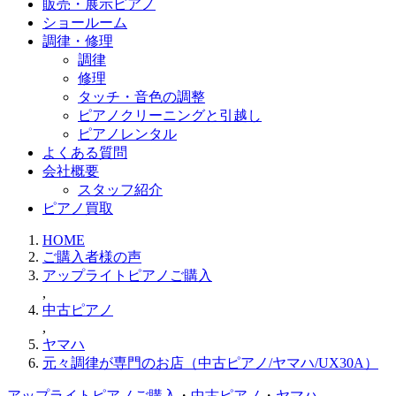
販売・展示ピアノ
ショールーム
調律・修理
調律
修理
タッチ・音色の調整
ピアノクリーニングと引越し
ピアノレンタル
よくある質問
会社概要
スタッフ紹介
ピアノ買取
HOME
ご購入者様の声
アップライトピアノご購入
,
中古ピアノ
,
ヤマハ
元々調律が専門のお店（中古ピアノ/ヤマハ/UX30A）
アップライトピアノご購入
・
中古ピアノ
・
ヤマハ