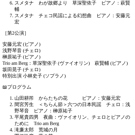
スメタナ わが故郷より 草深聖依子 ピアノ：萩賢
輔
スメタナ チェコ民謡による幻想曲 ピアノ：安藤元
宏
［第2公演］
安藤元宏 (ピアノ)
浅野琴音 (チェロ)
榊原祐子 (ピアノ)
Trio am Berg：草深聖依子 (ヴァイオリン) 萩賢輔 (ピアノ)
坂田晃子 (チェロ)
特別出演 小林史子 (ソプラノ)
📖プログラム
山田耕筰 からたちの花 ピアノ：安藤元宏
間宮芳生 ＜ちらん節＞六つの日本民謡 チェロ：浅
野琴音 ピアノ：榊原祐子
平尾貴四男 夜曲：ヴァイオリン、チェロとピアノの
ために Trio am Berg
滝廉太郎 荒城の月