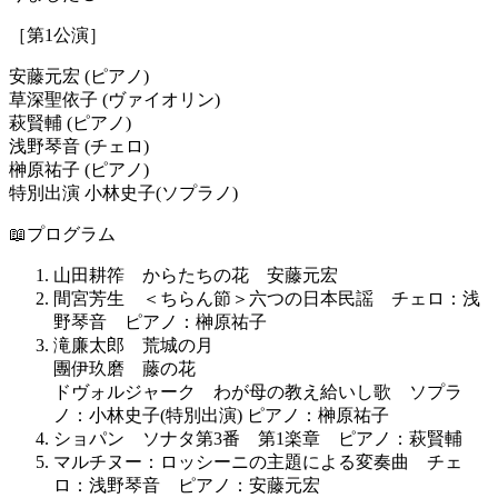
［第1公演］
安藤元宏 (ピアノ)
草深聖依子 (ヴァイオリン)
萩賢輔 (ピアノ)
浅野琴音 (チェロ)
榊原祐子 (ピアノ)
特別出演 小林史子(ソプラノ)
📖プログラム
山田耕筰 からたちの花 安藤元宏
間宮芳生 ＜ちらん節＞六つの日本民謡 チェロ：浅
野琴音 ピアノ：榊原祐子
滝廉太郎 荒城の月
團伊玖磨 藤の花
ドヴォルジャーク わが母の教え給いし歌 ソプラ
ノ：小林史子(特別出演) ピアノ：榊原祐子
ショパン ソナタ第3番 第1楽章 ピアノ：萩賢輔
マルチヌー：ロッシーニの主題による変奏曲 チェ
ロ：浅野琴音 ピアノ：安藤元宏