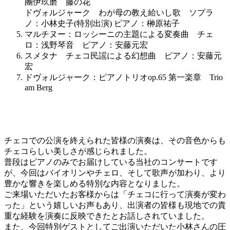
團伊玖磨 藤の花
ドヴォルジャーク わが母の教え給いし歌 ソプラ
ノ：小林史子(特別出演) ピアノ：榊原祐子
マルチヌー：ロッシーニの主題による変奏曲 チェ
ロ：浅野琴音 ピアノ：安藤元宏
スメタナ チェコ民謡による幻想曲 ピアノ：安藤元
宏
ドヴォルジャーク：ピアノトリオop.65 第一楽章 Trio
am Berg
チェコでの公演を終えられた皆様の演奏は、その音色からも
チェコらしい美しさが感じられました。
普段はピアノのみでお届けしている当社のコンサートです
が、今回はバイオリンやチェロ、そして歌声が加わり、より
豊かな響きを楽しめる特別な内容となりました。
ご来場いただいたお客様からは「チェコに行って演奏が変わ
った」という嬉しいお声もあり、出演者の皆様も現地での貴
重な経験を演奏に反映できたとお話しされていました。
また、今回特別ゲストとしてご出演いただいた小林さんの圧