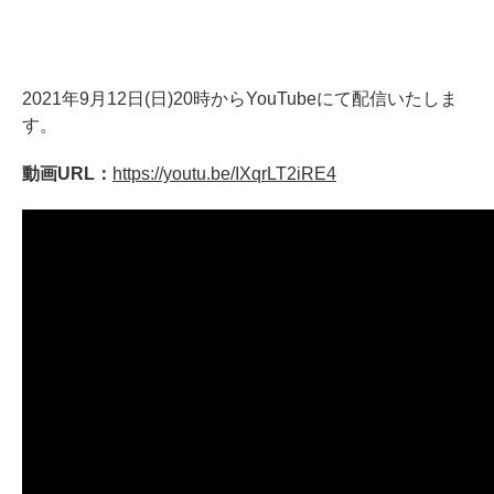
ホフマングランドピアノ
ホフマンアップライトピアノ
中古ピアノ
2021年9月12日(日)20時からYouTubeにて配信いたしま
す。
動画URL：
https://youtu.be/IXqrLT2iRE4
調律
修理
タッチ・音色の調整
ピアノクリーニングと引越し
ピアノレンタル