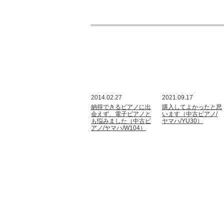
2014.02.27
2021.09.17
納得できるピアノに出
購入してよかったと思
会えず、電子ピアノと
います（中古ピアノ/
も悩みました（中古ピ
ヤマハ/YU30）
アノ/ヤマハ/W104）