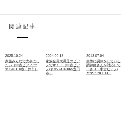
関連記事
2025.10.24
2024.09.18
2013.07.04
家族みんなで大事にし
家族全員大満足のピア
実際に調律をしている
たい（中古ピアノ/ヤ
ノです！！（中古ピア
調律師さんが対応して
マハ/U1H/春日井市）
ノ/ヤマハ/UX30A/豊田
下さり（中古ピアノ/
市）
ヤマハ/NO.U3）