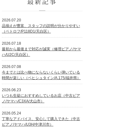
最新記事
2026.07.20
品揃えが豊富、スタッフの説明が分かりやすい
（ペトロフ/P118D1/天白区）
2026.07.18
最初から最後まで対応が誠実（修理ピアノ/ヤマ
ハ/U2C/天白区）
2026.07.08
今までとは比べ物にならないくらい弾いている
時間が楽しい（ベヒシュタイン/A.175/福井県）
2026.06.23
いつも生徒におすすめしているお店（中古ピア
ノ/ヤマハ/C3XA/犬山市）
2026.05.24
丁寧なアドバイス、安心して購入できた（中古
ピアノ/ヤマハ/U3H/中津川市）