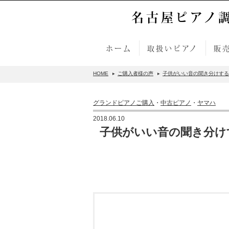
名古屋ピアノ
ホーム
取扱いピアノ
販
HOME
ご購入者様の声
子供がいい音の聞き分けする
グランドピアノご購入
・
中古ピアノ
・
ヤマハ
2018.06.10
子供がいい音の聞き分け