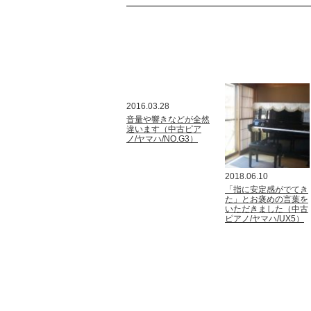
2016.03.28
音量や響きなどが全然
違います（中古ピア
ノ/ヤマハ/NO.G3）
2018.06.10
「指に安定感がでてき
た」とお褒めの言葉を
いただきました（中古
ピアノ/ヤマハ/UX5）