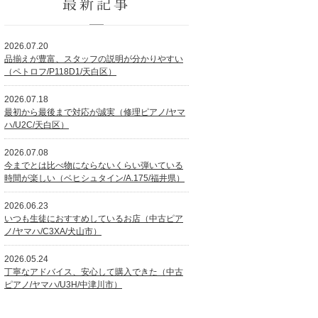
最新記事
2026.07.20
品揃えが豊富、スタッフの説明が分かりやすい
（ペトロフ/P118D1/天白区）
2026.07.18
最初から最後まで対応が誠実（修理ピアノ/ヤマ
ハ/U2C/天白区）
2026.07.08
今までとは比べ物にならないくらい弾いている
時間が楽しい（ベヒシュタイン/A.175/福井県）
2026.06.23
いつも生徒におすすめしているお店（中古ピア
ノ/ヤマハ/C3XA/犬山市）
2026.05.24
丁寧なアドバイス、安心して購入できた（中古
ピアノ/ヤマハ/U3H/中津川市）