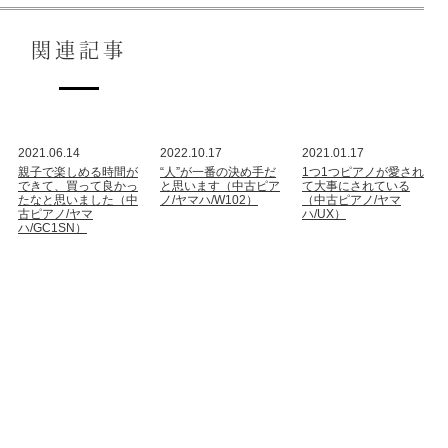
関連記事
2021.06.14
2022.10.17
2021.01.17
親子で楽しめる時間が
“人”が一番の決め手だ
1つ1つピアノが愛され
できて、買って良かっ
と思います（中古ピア
て大事にされている
たなと思いました（中
ノ/ヤマハ/W102）
（中古ピアノ/ヤマ
古ピアノ/ヤマ
ハ/UX）
ハ/GC1SN）