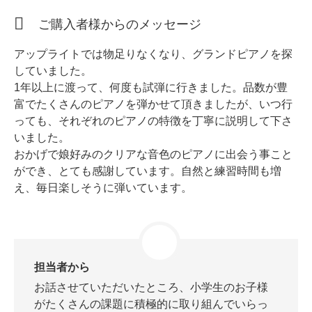
ホフマングランドピアノ
ご購入者様からのメッセージ
ホフマンアップライトピアノ
中古ピアノ
アップライトでは物足りなくなり、グランドピアノを探
していました。
1年以上に渡って、何度も試弾に行きました。品数が豊
富でたくさんのピアノを弾かせて頂きましたが、いつ行
っても、それぞれのピアノの特徴を丁寧に説明して下さ
いました。
おかげで娘好みのクリアな音色のピアノに出会う事こと
ができ、とても感謝しています。自然と練習時間も増
調律
え、毎日楽しそうに弾いています。
修理
タッチ・音色の調整
ピアノクリーニングと引越し
担当者から
ピアノレンタル
お話させていただいたところ、小学生のお子様
がたくさんの課題に積極的に取り組んでいらっ