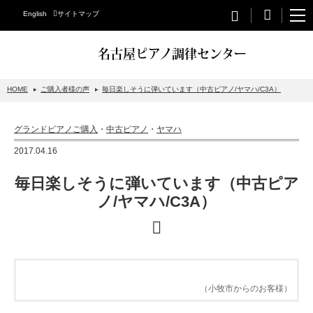
English
サイトマップ
名古屋ピアノ調律センター
HOME
ご購入者様の声
毎日楽しそうに弾いています（中古ピアノ/ヤマハ/C3A）
STEINWAY&SONS
グランドピアノご購入
・
中古ピアノ
・
ヤマハ
スタインウェイについて
2017.04.16
グランドピアノ
毎日楽しそうに弾いています（中古ピア
アップライトピアノ
ノ/ヤマハ/C3A）
PETROF
BECHSTEIN
ベヒシュタイングランドピアノ
（小牧市からのお客様）
ベヒシュタインアップライトピアノ