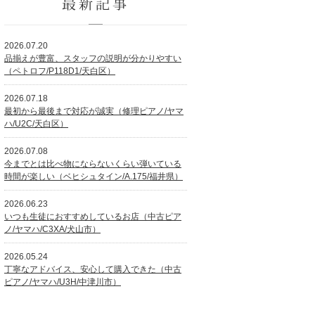
最新記事
2026.07.20
品揃えが豊富、スタッフの説明が分かりやすい
（ペトロフ/P118D1/天白区）
2026.07.18
最初から最後まで対応が誠実（修理ピアノ/ヤマ
ハ/U2C/天白区）
2026.07.08
今までとは比べ物にならないくらい弾いている
時間が楽しい（ベヒシュタイン/A.175/福井県）
2026.06.23
いつも生徒におすすめしているお店（中古ピア
ノ/ヤマハ/C3XA/犬山市）
2026.05.24
丁寧なアドバイス、安心して購入できた（中古
ピアノ/ヤマハ/U3H/中津川市）