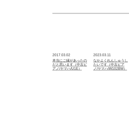
2017.03.02
2023.03.11
本当にご縁があったの
なかよくれんしゅうし
だと思います（中古ピ
たいです（中古ピア
アノ/ヤマハ/U1E）
ノ/ヤマハ/W102BW）