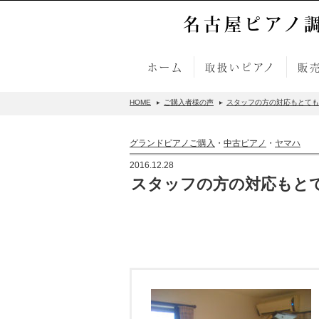
名古屋ピアノ
ホーム
取扱いピアノ
販
HOME
ご購入者様の声
スタッフの方の対応もとても
グランドピアノご購入
・
中古ピアノ
・
ヤマハ
2016.12.28
スタッフの方の対応もと