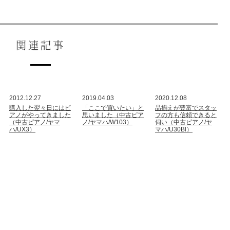
関連記事
2012.12.27
2019.04.03
2020.12.08
購入した翌々日にはピ
「ここで買いたい」と
品揃えが豊富でスタッ
アノがやってきました
思いました（中古ピア
フの方も信頼できると
（中古ピアノ/ヤマ
ノ/ヤマハ/W103）
伺い（中古ピアノ/ヤ
ハ/UX3）
マハ/U30Bl）