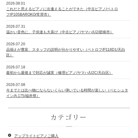
2026.08.01
これだと思えるピアノに出逢えることができた（中古ピアノ/ペトロ
フ/P105BAROKO/常滑市）
2026.07.31
温かい音色に、子供達も大喜び（中古ピアノ/ヤマハ/U2/碧南市）
2026.07.20
品揃えが豊富、スタッフの説明が分かりやすい（ペトロフ/P118D1/天白
区）
2026.07.18
最初から最後まで対応が誠実（修理ピアノ/ヤマハ/U2C/天白区）
2026.07.08
今までとは比べ物にならないくらい弾いている時間が楽しい（ベヒシュタ
イン/A.175/福井県）
カテゴリー
アップライトピアノご購入