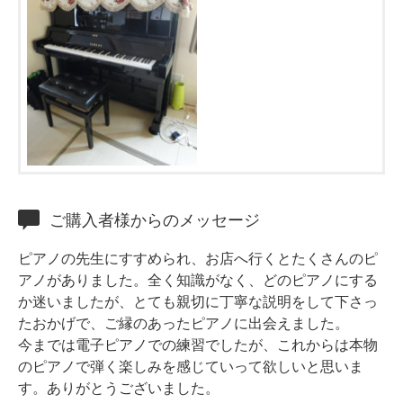
ホフマングランドピアノ
ホフマンアップライトピアノ
中古ピアノ
ご購入者様からのメッセージ
調律
ピアノの先生にすすめられ、お店へ行くとたくさんのピ
修理
アノがありました。全く知識がなく、どのピアノにする
タッチ・音色の調整
か迷いましたが、とても親切に丁寧な説明をして下さっ
たおかげで、ご縁のあったピアノに出会えました。
ピアノクリーニングと引越し
今までは電子ピアノでの練習でしたが、これからは本物
ピアノレンタル
のピアノで弾く楽しみを感じていって欲しいと思いま
す。ありがとうございました。