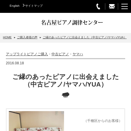
English
サイトマップ
名古屋ピアノ調律センター
HOME
ご購入者様の声
ご縁のあったピアノに出会えました（中古ピアノ/ヤマハ/YUA）
STEINWAY&SONS
アップライトピアノご購入
・
中古ピアノ
・
ヤマハ
スタインウェイについて
2016.08.18
グランドピアノ
ご縁のあったピアノに出会えました
アップライトピアノ
（中古ピアノ/ヤマハ/YUA）
PETROF
BECHSTEIN
ベヒシュタイングランドピアノ
（千種区からのお客様）
ベヒシュタインアップライトピアノ