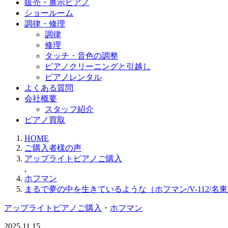
販売・展示ピアノ
ショールーム
調律・修理
調律
修理
タッチ・音色の調整
ピアノクリーニングと引越し
ピアノレンタル
よくある質問
会社概要
スタッフ紹介
ピアノ買取
HOME
ご購入者様の声
アップライトピアノご購入
,
ホフマン
まるで夢の中を生きているような（ホフマン/V-112/名
アップライトピアノご購入
・
ホフマン
2025.11.15