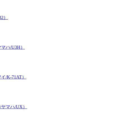
32）
ハ/U3H）
K-71AT）
ヤマハ/UX）