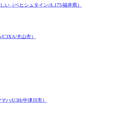
（ベヒシュタイン/A.175/福井県）
C3XA/犬山市）
ハ/U3H/中津川市）