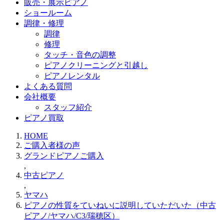
販売・展示ピアノ
ショールーム
調律・修理
調律
修理
タッチ・音色の調整
ピアノクリーニングと引越し
ピアノレンタル
よくある質問
会社概要
スタッフ紹介
ピアノ買取
HOME
ご購入者様の声
グランドピアノご購入
,
中古ピアノ
,
ヤマハ
ピアノの性質をていねいに説明していただいた（中古
ピアノ/ヤマハ/C3/瑞穂区）