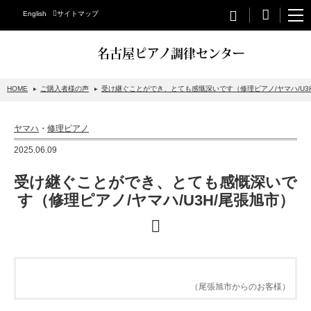
English
サイトマップ
名古屋ピアノ調律センター
HOME
ご購入者様の声
受け継ぐことができ、とても感慨深いです（修理ピアノ/ヤマハ/U3
STEINWAY&SONS
ヤマハ
・
修理ピアノ
スタインウェイについて
2025.06.09
グランドピアノ
受け継ぐことができ、とても感慨深いで
アップライトピアノ
す（修理ピアノ/ヤマハ/U3H/尾張旭市）
PETROF
BECHSTEIN
ベヒシュタイングランドピアノ
（尾張旭市からのお客様）
ベヒシュタインアップライトピアノ