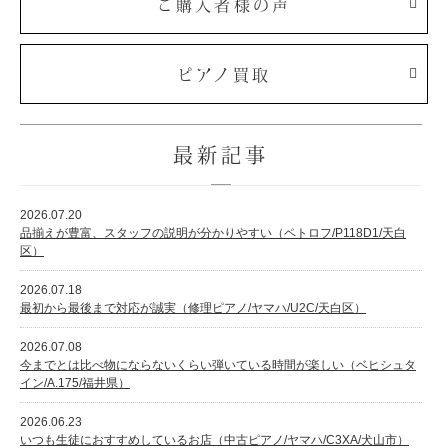
ご購入者様の声
ピアノ買取
最新記事
2026.07.20
品揃えが豊富、スタッフの説明が分かりやすい（ペトロフ/P118D1/天白
区）
2026.07.18
最初から最後まで対応が誠実（修理ピアノ/ヤマハ/U2C/天白区）
2026.07.08
今までとは比べ物にならないくらい弾いている時間が楽しい（ベヒシュタ
イン/A.175/福井県）
2026.06.23
いつも生徒におすすめしているお店（中古ピアノ/ヤマハ/C3XA/犬山市）