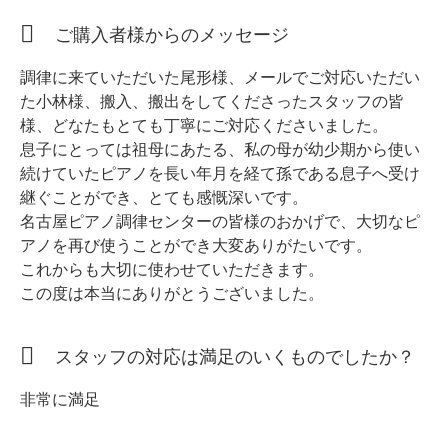
ホフマングランドピアノ
ご購入者様からのメッセージ
ホフマンアップライトピアノ
中古ピアノ
調律に来ていただいた尾形様、メールでご対応いただい
た小林様、搬入、搬出をしてくださったスタッフの皆
様、どなたもとても丁寧にご対応くださいました。
息子にとっては祖母にあたる、私の母が幼少期から使い
続けていたピアノを長い年月を経て孫である息子へ受け
継ぐことができ、とても感慨深いです。
名古屋ピアノ調律センターの皆様のおかげで、大切なピ
アノを再び使うことができ大変ありがたいです。
調律
これからも大切に使わせていただきます。
この度は本当にありがとうございました。
修理
タッチ・音色の調整
スタッフの対応は満足のいくものでしたか？
ピアノクリーニングと引越し
非常に満足
ピアノレンタル