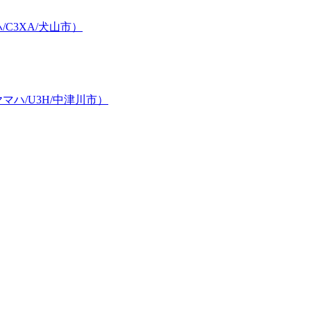
C3XA/犬山市）
ハ/U3H/中津川市）