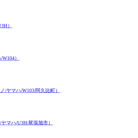
3H）
W104）
ヤマハ/W103/阿久比町）
マハ/U3H/尾張旭市）