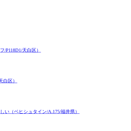
118D1/天白区）
/天白区）
（ベヒシュタイン/A.175/福井県）