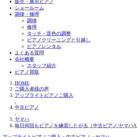
販売・展示ピアノ
ショールーム
調律・修理
調律
修理
タッチ・音色の調整
ピアノクリーニングと引越し
ピアノレンタル
よくある質問
会社概要
スタッフ紹介
ピアノ買取
HOME
ご購入者様の声
アップライトピアノご購入
,
中古ピアノ
,
ヤマハ
毎日何回もピアノを練習したがる（中古ピアノ/ヤマハ/U
アップライトピアノご購入
・
中古ピアノ
・
ヤマハ