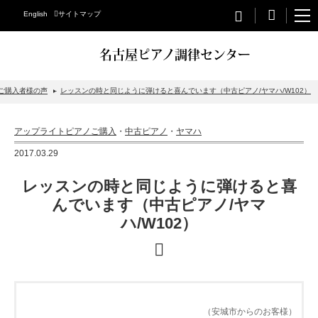
English
サイトマップ
名古屋ピアノ調律センター
ご購入者様の声
レッスンの時と同じように弾けると喜んでいます（中古ピアノ/ヤマハ/W102）
STEINWAY&SONS
アップライトピアノご購入
・
中古ピアノ
・
ヤマハ
スタインウェイについて
2017.03.29
グランドピアノ
レッスンの時と同じように弾けると喜
アップライトピアノ
んでいます（中古ピアノ/ヤマ
ハ/W102）
PETROF
BECHSTEIN
ベヒシュタイングランドピアノ
ベヒシュタインアップライトピアノ
（安城市からのお客様）