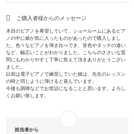
ホフマングランドピアノ
ホフマンアップライトピアノ
ご購入者様からのメッセージ
中古ピアノ
木目のピアノを希望していて、ショールームにあるピア
ノの中に娘が気に入ったものがあったので購入しまし
た。色々なピアノを弾き比べでき、音色やタッチの違い
など、幅広いことがわかりました。こちらのささいな質
問にもわかりやすく丁寧に答えて頂きありがとうござい
ました。
以前は電子ピアノで練習していた娘は、先生のレッスン
調律
の時と同じように弾けると喜んでいます。
今後も調律などでお世話になることと思います。よろし
修理
くお願い致します。
タッチ・音色の調整
ピアノクリーニングと引越し
ピアノレンタル
担当者から