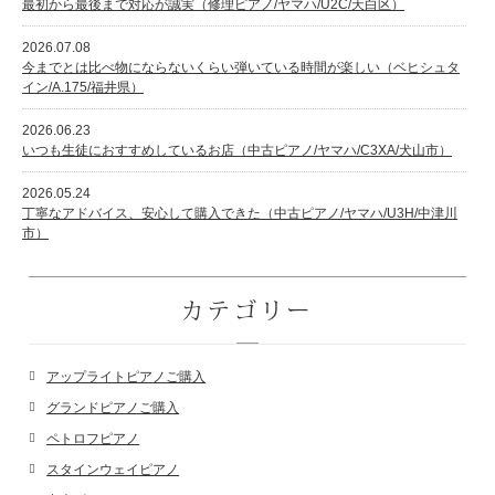
最初から最後まで対応が誠実（修理ピアノ/ヤマハ/U2C/天白区）
2026.07.08
今までとは比べ物にならないくらい弾いている時間が楽しい（ベヒシュタ
イン/A.175/福井県）
2026.06.23
いつも生徒におすすめしているお店（中古ピアノ/ヤマハ/C3XA/犬山市）
2026.05.24
丁寧なアドバイス、安心して購入できた（中古ピアノ/ヤマハ/U3H/中津川
市）
カテゴリー
アップライトピアノご購入
グランドピアノご購入
ペトロフピアノ
スタインウェイピアノ