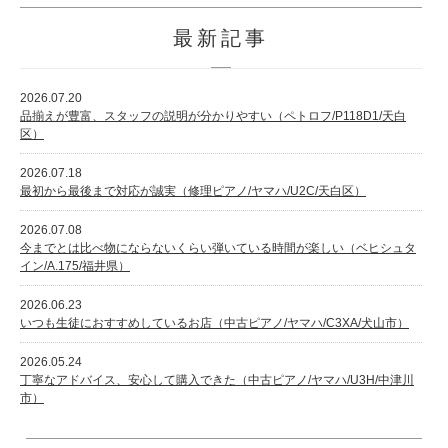
最新記事
2026.07.20
品揃えが豊富、スタッフの説明が分かりやすい（ペトロフ/P118D1/天白
区）
2026.07.18
最初から最後まで対応が誠実（修理ピアノ/ヤマハ/U2C/天白区）
2026.07.08
今までとは比べ物にならないくらい弾いている時間が楽しい（ベヒシュタ
イン/A.175/福井県）
2026.06.23
いつも生徒におすすめしているお店（中古ピアノ/ヤマハ/C3XA/犬山市）
2026.05.24
丁寧なアドバイス、安心して購入できた（中古ピアノ/ヤマハ/U3H/中津川
市）