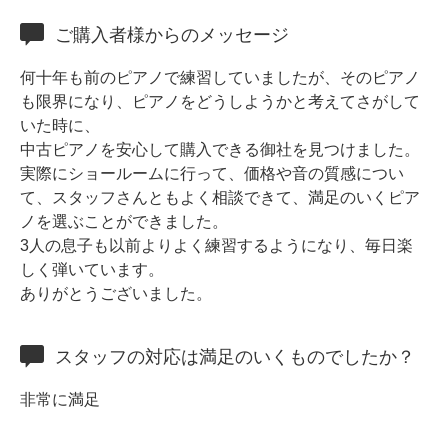
ホフマングランドピアノ
ご購入者様からのメッセージ
ホフマンアップライトピアノ
中古ピアノ
何十年も前のピアノで練習していましたが、そのピアノ
も限界になり、ピアノをどうしようかと考えてさがして
いた時に、
中古ピアノを安心して購入できる御社を見つけました。
実際にショールームに行って、価格や音の質感につい
て、スタッフさんともよく相談できて、満足のいくピア
ノを選ぶことができました。
3人の息子も以前よりよく練習するようになり、毎日楽
調律
しく弾いています。
ありがとうございました。
修理
タッチ・音色の調整
スタッフの対応は満足のいくものでしたか？
ピアノクリーニングと引越し
非常に満足
ピアノレンタル