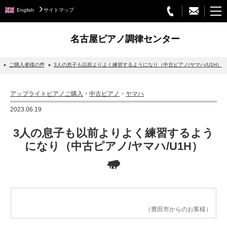
English
サイトマップ
名古屋ピアノ調律センター
ご購入者様の声
3人の息子も以前よりよく練習するようになり（中古ピアノ/ヤマハ/U1H）
STEINWAY&SONS
アップライトピアノご購入
・
中古ピアノ
・
ヤマハ
スタインウェイについて
2023.06.19
グランドピアノ
3人の息子も以前よりよく練習するよう
アップライトピアノ
になり（中古ピアノ/ヤマハ/U1H）
PETROF
BECHSTEIN
ベヒシュタイングランドピアノ
（豊田市からのお客様）
ベヒシュタインアップライトピアノ