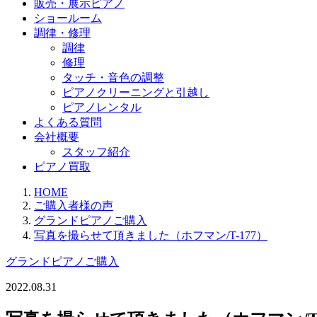
販売・展示ピアノ
ショールーム
調律・修理
調律
修理
タッチ・音色の調整
ピアノクリーニングと引越し
ピアノレンタル
よくある質問
会社概要
スタッフ紹介
ピアノ買取
HOME
ご購入者様の声
グランドピアノご購入
写真を撮らせて頂きました（ホフマン/T-177）
グランドピアノご購入
2022.08.31