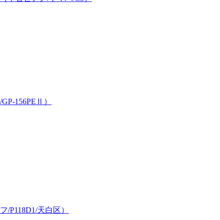
-156PEⅡ）
118D1/天白区）