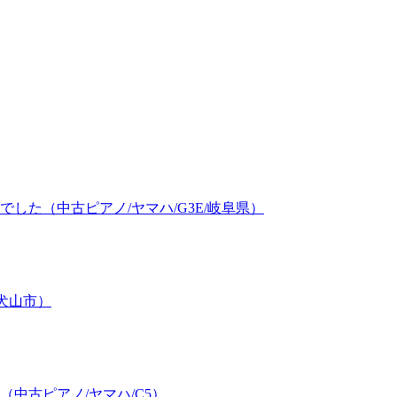
した（中古ピアノ/ヤマハ/G3E/岐阜県）
/犬山市）
中古ピアノ/ヤマハ/C5）