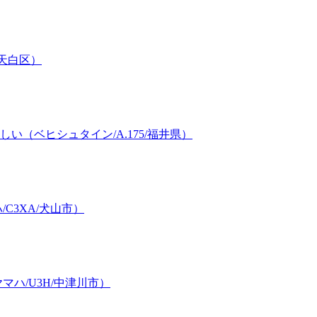
/天白区）
（ベヒシュタイン/A.175/福井県）
C3XA/犬山市）
ハ/U3H/中津川市）