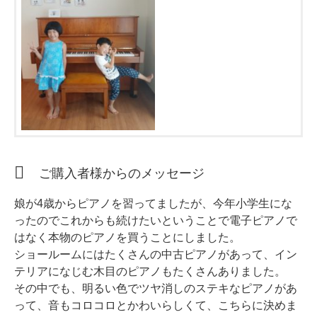
ホフマングランドピアノ
ホフマンアップライトピアノ
中古ピアノ
ご購入者様からのメッセージ
調律
娘が4歳からピアノを習ってましたが、今年小学生にな
修理
ったのでこれからも続けたいということで電子ピアノで
タッチ・音色の調整
はなく本物のピアノを買うことにしました。
ショールームにはたくさんの中古ピアノがあって、イン
ピアノクリーニングと引越し
テリアになじむ木目のピアノもたくさんありました。
ピアノレンタル
その中でも、明るい色でツヤ消しのステキなピアノがあ
って、音もコロコロとかわいらしくて、こちらに決めま