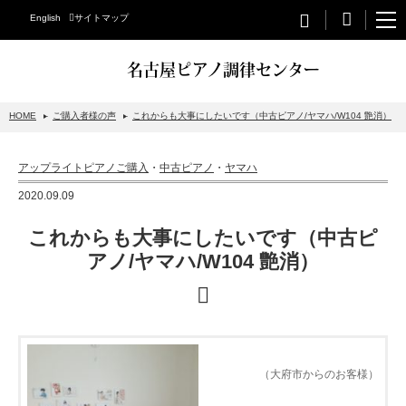
English
サイトマップ
名古屋ピアノ調律センター
HOME
ご購入者様の声
これからも大事にしたいです（中古ピアノ/ヤマハ/W104 艶消）
STEINWAY&SONS
アップライトピアノご購入
・
中古ピアノ
・
ヤマハ
スタインウェイについて
2020.09.09
グランドピアノ
これからも大事にしたいです（中古ピ
アップライトピアノ
アノ/ヤマハ/W104 艶消）
PETROF
BECHSTEIN
ベヒシュタイングランドピアノ
（大府市からのお客様）
ベヒシュタインアップライトピアノ