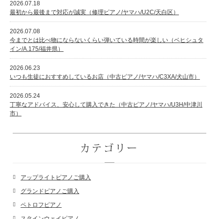
2026.07.18
最初から最後まで対応が誠実（修理ピアノ/ヤマハ/U2C/天白区）
2026.07.08
今までとは比べ物にならないくらい弾いている時間が楽しい（ベヒシュタ
イン/A.175/福井県）
2026.06.23
いつも生徒におすすめしているお店（中古ピアノ/ヤマハ/C3XA/犬山市）
2026.05.24
丁寧なアドバイス、安心して購入できた（中古ピアノ/ヤマハ/U3H/中津川
市）
カテゴリー
アップライトピアノご購入
グランドピアノご購入
ペトロフピアノ
スタインウェイピアノ