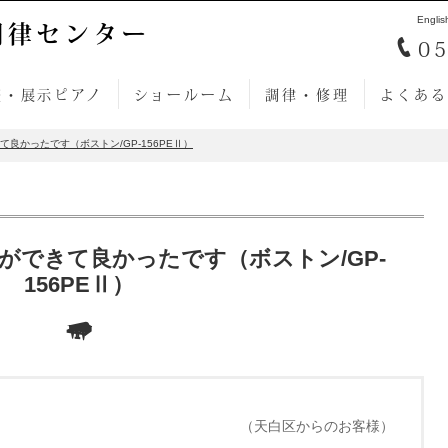
Englis
調律センター
05
売・展示ピアノ
ショールーム
調律・修理
よくある
良かったです（ボストン/GP-156PEⅡ）
ができて良かったです（ボストン/GP-
156PEⅡ）
（天白区からのお客様）