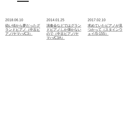
2018.06.10
2014.01.25
2017.02.10
幼い頃から夢だったグ
演奏会などではグラン
求めていたピアノが見
ランドピアノ（中古ピ
ドピアノしか弾かない
つかって（スタインウ
アノ/ヤマハ/C3）
ので（中古ピアノ/ヤ
ェイ/S-155）
マハ/C3A）