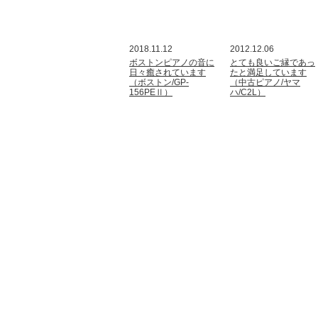
2018.11.12
2012.12.06
ボストンピアノの音に
とても良いご縁であっ
日々癒されています
たと満足しています
（ボストン/GP-
（中古ピアノ/ヤマ
156PEⅡ）
ハ/C2L）