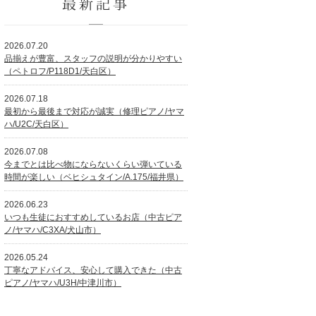
最新記事
2026.07.20
品揃えが豊富、スタッフの説明が分かりやすい
（ペトロフ/P118D1/天白区）
2026.07.18
最初から最後まで対応が誠実（修理ピアノ/ヤマ
ハ/U2C/天白区）
2026.07.08
今までとは比べ物にならないくらい弾いている
時間が楽しい（ベヒシュタイン/A.175/福井県）
2026.06.23
いつも生徒におすすめしているお店（中古ピア
ノ/ヤマハ/C3XA/犬山市）
2026.05.24
丁寧なアドバイス、安心して購入できた（中古
ピアノ/ヤマハ/U3H/中津川市）