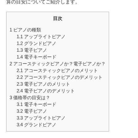
ホフマングランドピアノ
算の目安についてご紹介します。
ホフマンアップライトピアノ
目次
中古ピアノ
1
ピアノの種類
1.1
アップライトピアノ
1.2
グランドピアノ
1.3
電子ピアノ
1.4
電子キーボード
2
アコースティックピアノか？電子ピアノか？
2.1
アコースティックピアノのメリット
2.2
アコースティックピアノのデメリット
調律
2.3
電子ピアノのメリット
2.4
電子ピアノのデメリット
修理
3
価格帯の目安は？
タッチ・音色の調整
3.1
電子キーボード
3.2
電子ピアノ
ピアノクリーニングと引越し
3.3
アップライトピアノ
ピアノレンタル
3.4
グランドピアノ